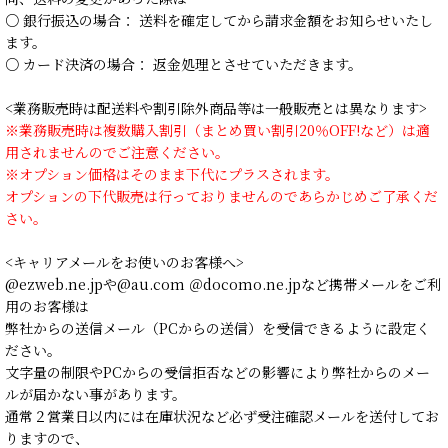
○ 銀行振込の場合： 送料を確定してから請求金額をお知らせいたし
ます。
○ カード決済の場合： 返金処理とさせていただきます。
<業務販売時は配送料や割引除外商品等は一般販売とは異なります>
※業務販売時は複数購入割引（まとめ買い割引20％OFF!など）は適
用されませんのでご注意ください。
※オプション価格はそのまま下代にプラスされます。
オプションの下代販売は行っておりませんのであらかじめご了承くだ
さい。
<キャリアメールをお使いのお客様へ>
@ezweb.ne.jpや@au.com ＠docomo.ne.jpなど携帯メールをご利
用のお客様は
弊社からの送信メール（PCからの送信）を受信できるように設定く
ださい。
文字量の制限やPCからの受信拒否などの影響により弊社からのメー
ルが届かない事があります。
通常２営業日以内には在庫状況など必ず受注確認メールを送付してお
りますので、