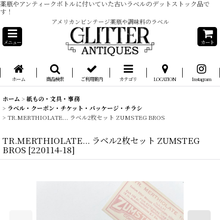
薬瓶やアンティークボトルに付いていた古いラベルのデットストック品で
す！
アメリカンビンテージ薬瓶や調味料のラベル
メニュー
カート
ホーム
商品検索
ご利用案内
カテゴリ
LOCATION
Instagram
ホーム
>
紙もの・文具・事務
>
ラベル・クーポン・チケット・パッケージ・チラシ
>
TR.MERTHIOLATE... ラベル2枚セット ZUMSTEG BROS
TR.MERTHIOLATE... ラベル2枚セット ZUMSTEG
BROS
[
220114-18
]