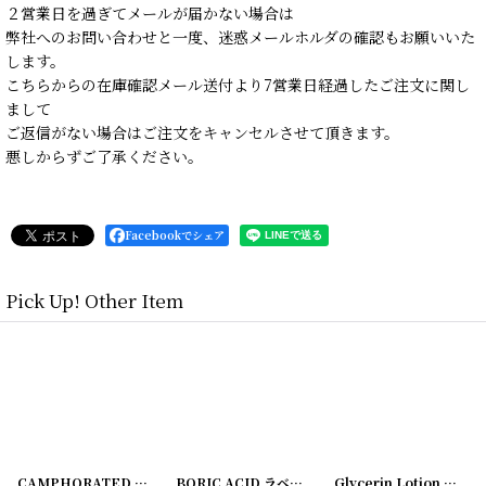
２営業日を過ぎてメールが届かない場合は
弊社へのお問い合わせと一度、迷惑メールホルダの確認もお願いいた
します。
こちらからの在庫確認メール送付より7営業日経過したご注文に関し
まして
ご返信がない場合はご注文をキャンセルさせて頂きます。
悪しからずご了承ください。
Facebookでシェア
Pick Up! Other Item
[
220114-10
]
CAMPHORATED OIL ラベル2枚セット ZUMSTEG BROS
[
220114-9
]
BORIC ACID ラベル2枚セット ZUMSTEG BROS
[
220114-6
Glycerin Lotion ラベル2枚セット ZUMSTEG BROS
]