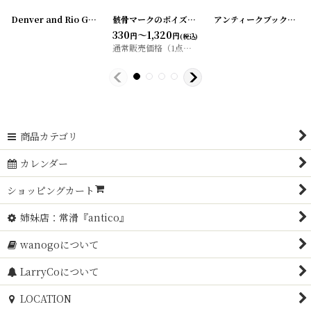
ンティークブック5冊SET 洋書/古書
[
20200330-2
[
20200407-21
]
[
20210115-1
]
UPCYCLE『EXCURSION』VINTAGECARD リングノート
]
UPCYCLE『ONE-WEEK-ONLY』VINTAGECARD リングノート
[
20210203
『UPCYCLE』 MILK PACK リング
638
円
(税込)
商品カテゴリ
カレンダー
ショッピングカート
姉妹店：常滑『antico』
wanogoについて
LarryCoについて
LOCATION