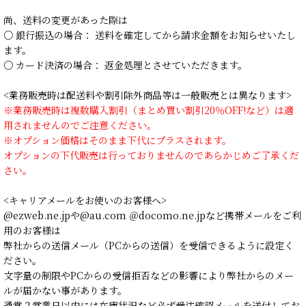
尚、送料の変更があった際は
○ 銀行振込の場合： 送料を確定してから請求金額をお知らせいたし
ます。
○ カード決済の場合： 返金処理とさせていただきます。
<業務販売時は配送料や割引除外商品等は一般販売とは異なります>
※業務販売時は複数購入割引（まとめ買い割引20％OFF!など）は適
用されませんのでご注意ください。
※オプション価格はそのまま下代にプラスされます。
オプションの下代販売は行っておりませんのであらかじめご了承くだ
さい。
<キャリアメールをお使いのお客様へ>
@ezweb.ne.jpや@au.com ＠docomo.ne.jpなど携帯メールをご利
用のお客様は
弊社からの送信メール（PCからの送信）を受信できるように設定く
ださい。
文字量の制限やPCからの受信拒否などの影響により弊社からのメー
ルが届かない事があります。
通常２営業日以内には在庫状況など必ず受注確認メールを送付してお