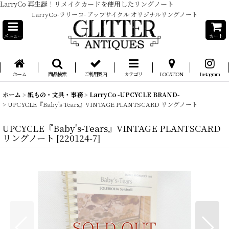
LarryCo 再生誕！リメイクカードを使用したリングノート
LarryCo-ラリーコ- アップサイクル オリジナルリングノート
メニュー
カート
ホーム
商品検索
ご利用案内
カテゴリ
LOCATION
Instagram
ホーム
>
紙もの・文具・事務
>
LarryCo -UPCYCLE BRAND-
>
UPCYCLE『Baby's-Tears』VINTAGE PLANTSCARD リングノート
UPCYCLE『Baby's-Tears』VINTAGE PLANTSCARD
リングノート
[
220124-7
]