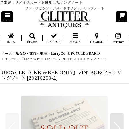
再生誕！リメイクカードを使用したリングノート
リメイクビンテージカードオリジナルリングノート
メニュー
カート
ホーム
商品検索
ご利用案内
カテゴリ
LOCATION
Instagram
ホーム
>
紙もの・文具・事務
>
LarryCo -UPCYCLE BRAND-
>
UPCYCLE『ONE-WEEK-ONLY』VINTAGECARD リングノート
UPCYCLE『ONE-WEEK-ONLY』VINTAGECARD リ
ングノート
[
20210203-2
]