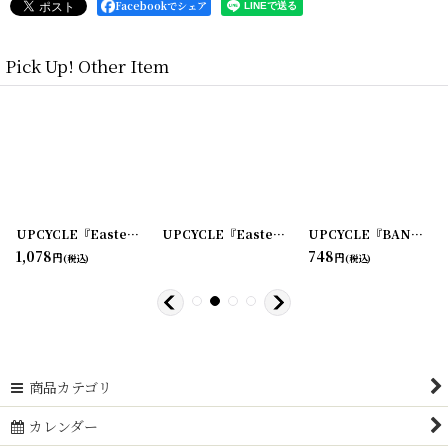
Facebookでシェア
Pick Up! Other Item
0124-7
]
[
220124-6
UPCYCLE『Easter Greetings』VINTAGE POSTCARD リングノート
]
UPCYCLE『Easter Greetings』VINTAGE POSTCARD リングノート
[
220124-5
]
UPCYCLE『BANK OF AMERICA』S クリームVINTAGECARD リングノート
[
22
1,078
748
円
円
(税込)
(税込)
商品カテゴリ
カレンダー