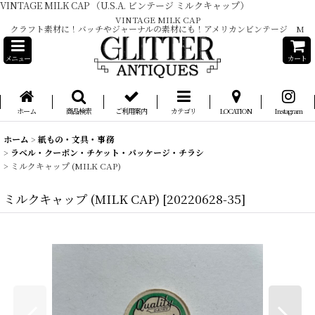
VINTAGE MILK CAP （U.S.A. ビンテージ ミルクキャップ）
VINTAGE MILK CAP
クラフト素材に！バッチやジャーナルの素材にも！アメリカンビンテージ M
メニュー
カート
ホーム
商品検索
ご利用案内
カテゴリ
LOCATION
Instagram
ホーム
>
紙もの・文具・事務
>
ラベル・クーポン・チケット・パッケージ・チラシ
>
ミルクキャップ (MILK CAP)
ミルクキャップ (MILK CAP)
[
20220628-35
]