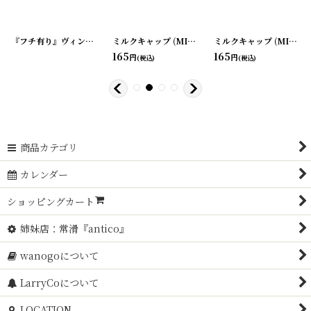
[
20220628-8
『フチ有り』ヴィンテージミルクキャップ
]
[
20220628-7
ミルクキャップ (MILK CAP)
[
]
20220628-17
]
ミルクキャップ (MILK CAP)
165
165
円
円
(税込)
(税込)
商品カテゴリ
カレンダー
ショッピングカート
姉妹店：常滑『antico』
wanogoについて
LarryCoについて
LOCATION