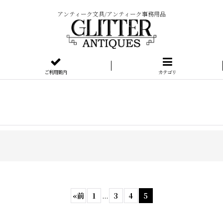
アンティーク文具/アンティーク事務用品
ご利用案内
カテゴリ
«
前
1
...
3
4
5