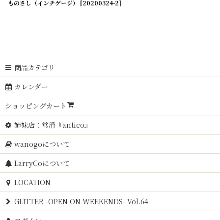
ものさし（インチゲージ）
[
20200324-2
]
商品カテゴリ
カレンダー
ショッピングカート
姉妹店：常滑『antico』
wanogoについて
LarryCoについて
LOCATION
GLITTER -OPEN ON WEEKENDS- Vol.64