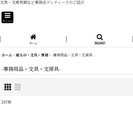
文具・文房具類など事務系アンティークのご紹介
メニュー
ホーム
商品検索
ホーム
>
紙もの・文具・事務
>
-事務用品・文具・文房具-
-事務用品・文具・文房具-
247
件
表示数
:
在庫あり