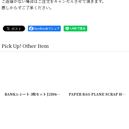
ご返信がない場合はご注文をキャンセルさせて頂きます。
悪しからずご了承ください。
Facebookでシェア
Pick Up! Other Item
[
2020624-27
BANKレシート 3枚セット
]
[
210622-4
]
PAPER BAG PLANE SCRAP H.H.SERRER&SON