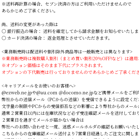
※送料再計算の場合、セブン決済の方はご利用いただけませんので
あらかじめご了承ください。
尚、送料の変更があった際は
○ 銀行振込の場合： 送料を確定してから請求金額をお知らせいたしま
○ カード決済の場合： 返金処理とさせていただきます。
<業務販売時は配送料や割引除外商品等は一般販売とは異なります>
※業務販売時は複数購入割引（まとめ買い割引20％OFF!など）は適
※オプション価格はそのまま下代にプラスされます。
オプションの下代販売は行っておりませんのであらかじめご了承くだ
<キャリアメールをお使いのお客様へ>
@ezweb.ne.jpや@au.com ＠docomo.ne.jpなど携帯メールを
弊社からの送信メール（PCからの送信）を受信できるように設定くだ
文字量の制限やPCからの受信拒否などの影響により弊社からのメール
通常２営業日以内には在庫状況など必ず受注確認メールを送付してお
２営業日を過ぎてメールが届かない場合は
弊社へのお問い合わせと一度、迷惑メールホルダの確認もお願いいた
こちらからの在庫確認メール送付より7営業日経過したご注文に関しま