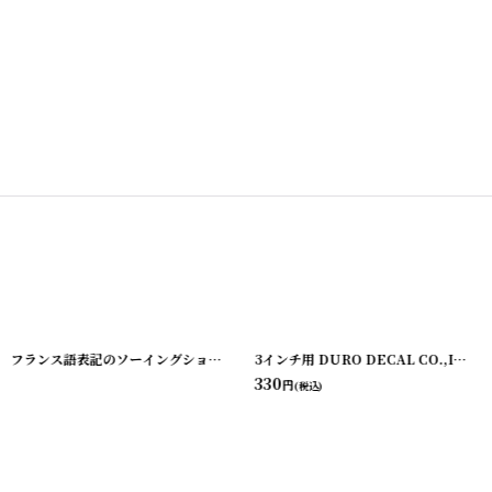
0901-1
]
フランス語表記のソーイングショップ紙袋
[
220901-2
]
[
220727-1
]
3インチ用 DURO DECAL CO.,INC. DECAL PAPER PACKAGE シャリ紙のデカール用袋
330
円
(税込)