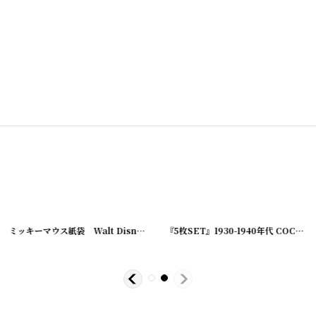
[
220808-1
]
ミッキーマウス紙袋 Walt Disney Production Hi,MOUSEKETEERS!
『5枚SET』1930-1940年代 COCA COLA VINTAGE PAPER COIN/コカコーラ ペーパーコイン
[
22