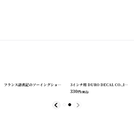
0901-1
]
フランス語表記のソーイングショップ紙袋
[
220901-2
]
[
220727-1
]
3インチ用 DURO DECAL CO.,INC. DECAL PAPER PACKAGE シャリ紙のデカール用袋
330
円
(税込)