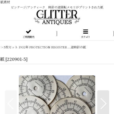
ジ紙素材
ビンテージ/アンティーク 時計の逆回転メモリがプリントされた紙
ご利用案内
カテゴリ
シ
>
5枚セット 1932年 PROTECTION REGISTER ...逆時計の紙
の紙
[
220901-5
]