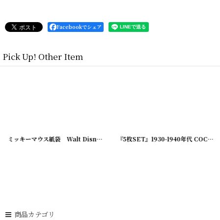
Facebookでシェア
Pick Up! Other Item
[
220808-1
]
ミッキーマウス紙袋 Walt Disney Production Hi,MOUSEKETEERS!
『5枚SET』1930-1940年代 COCA COLA VINTAGE PAPER COIN/コカコーラ ペーパーコイン
[
22
商品カテゴリ