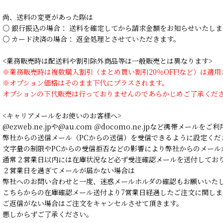
尚、送料の変更があった際は
○ 銀行振込の場合： 送料を確定してから請求金額をお知らせいたしま
○ カード決済の場合： 返金処理とさせていただきます。
<業務販売時は配送料や割引除外商品等は一般販売とは異なります>
※業務販売時は複数購入割引（まとめ買い割引20％OFF!など）は適
※オプション価格はそのまま下代にプラスされます。
オプションの下代販売は行っておりませんのであらかじめご了承くだ
<キャリアメールをお使いのお客様へ>
@ezweb.ne.jpや@au.com ＠docomo.ne.jpなど携帯メールを
弊社からの送信メール（PCからの送信）を受信できるように設定くだ
文字量の制限やPCからの受信拒否などの影響により弊社からのメール
通常２営業日以内には在庫状況など必ず受注確認メールを送付してお
２営業日を過ぎてメールが届かない場合は
弊社へのお問い合わせと一度、迷惑メールホルダの確認もお願いいた
こちらからの在庫確認メール送付より7営業日経過したご注文に関しま
ご返信がない場合はご注文をキャンセルさせて頂きます。
悪しからずご了承ください。