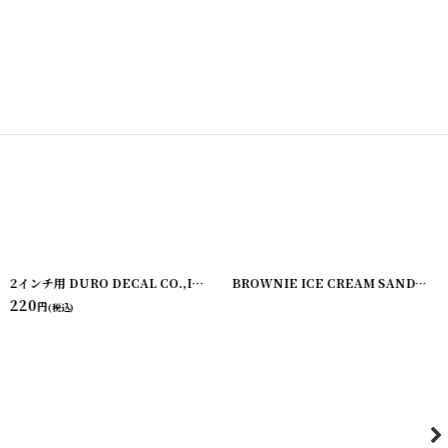
2インチ用 DURO DECAL CO.,INC. DECAL PAPER PACKAGE シャリ紙のデカール用袋
[
220901-3
]
BROWNIE ICE CREAM SANDWICH ナビスコシャリ紙のお菓子袋
220
円
(税込)