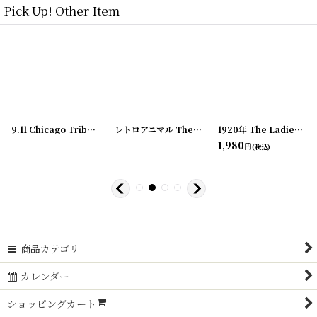
Pick Up! Other Item
[
20200328-4
9.11 Chicago Tribune SPECIAL EXTRA 号外新聞 同時多発テロ
]
レトロアニマル The LITTLE OWL... 絵本
[
[
22020
22062
1920年 The Ladies Birthday ALMANAC アルマナック/暦歴
1,980
円
(税込)
50
～2,750
円
円
商品カテゴリ
カレンダー
ショッピングカート