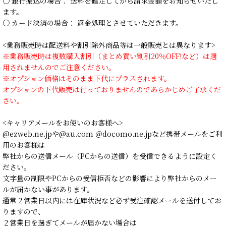
○ 銀行振込の場合： 送料を確定してから請求金額をお知らせいたし
ます。
○ カード決済の場合： 返金処理とさせていただきます。
<業務販売時は配送料や割引除外商品等は一般販売とは異なります>
※業務販売時は複数購入割引（まとめ買い割引20％OFF!など）は適
用されませんのでご注意ください。
※オプション価格はそのまま下代にプラスされます。
オプションの下代販売は行っておりませんのであらかじめご了承くだ
さい。
<キャリアメールをお使いのお客様へ>
@ezweb.ne.jpや@au.com ＠docomo.ne.jpなど携帯メールをご利
用のお客様は
弊社からの送信メール（PCからの送信）を受信できるように設定く
ださい。
文字量の制限やPCからの受信拒否などの影響により弊社からのメー
ルが届かない事があります。
通常２営業日以内には在庫状況など必ず受注確認メールを送付してお
りますので、
２営業日を過ぎてメールが届かない場合は