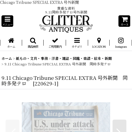
Chicago Tribune SPECIAL EXTRA 号外新聞
貴重な資料
9.11同時多発テロ号外新聞
メニュー
カート
ホーム
商品検索
ご利用案内
カテゴリ
LOCATION
Instagram
ホーム
>
紙もの・文具・事務
>
洋書・雑誌・図鑑・楽譜・絵本・新聞
>
9.11 Chicago Tribune SPECIAL EXTRA 号外新聞 同時多発テロ
9.11 Chicago Tribune SPECIAL EXTRA 号外新聞 同
時多発テロ
[
220629-1
]