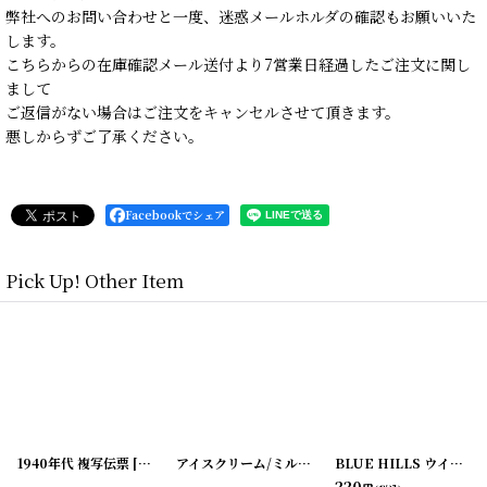
弊社へのお問い合わせと一度、迷惑メールホルダの確認もお願いいた
します。
こちらからの在庫確認メール送付より7営業日経過したご注文に関し
まして
ご返信がない場合はご注文をキャンセルさせて頂きます。
悪しからずご了承ください。
Facebookでシェア
Pick Up! Other Item
214-18
1940年代 複写伝票
]
[
180214-19
[
]
20200330-1
]
アイスクリーム/ミルク タグ3枚セット
[
20200413-
BLUE HILLS ウイスキーラベル （2枚セット）
330