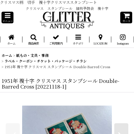
クリスマス柄 切手 複十字クリスマススタンプシート
クリスマス スタンプシール 結核予防会 複十字
メニュー
カート
ホーム
商品検索
ご利用案内
カテゴリ
LOCATION
Instagram
ホーム
>
紙もの・文具・事務
>
ラベル・クーポン・チケット・パッケージ・チラシ
>
1951年 複十字 クリスマス スタンプシール Double-Barred Cross
1951年 複十字 クリスマス スタンプシール Double-
Barred Cross
[
20221118-1
]