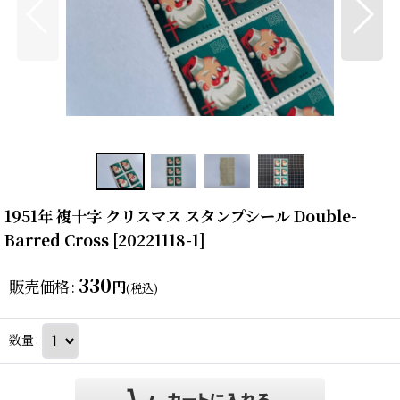
1951年 複十字 クリスマス スタンプシール Double-
Barred Cross
[
20221118-1
]
330
販売価格
:
円
(税込)
数量
: