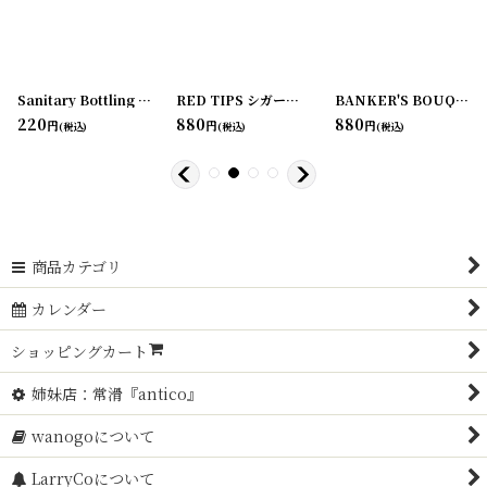
0-1
]
Sanitary Bottling Works GINGER ALEラベル
[
220905-1
]
RED TIPS シガーボックスラベル
[
220903-1
[
]
220903-2
]
BANKER'S BOUQUET シガーボックスラベル
220
880
880
円
円
円
(税込)
(税込)
(税込)
商品カテゴリ
カレンダー
ショッピングカート
姉妹店：常滑『antico』
wanogoについて
LarryCoについて