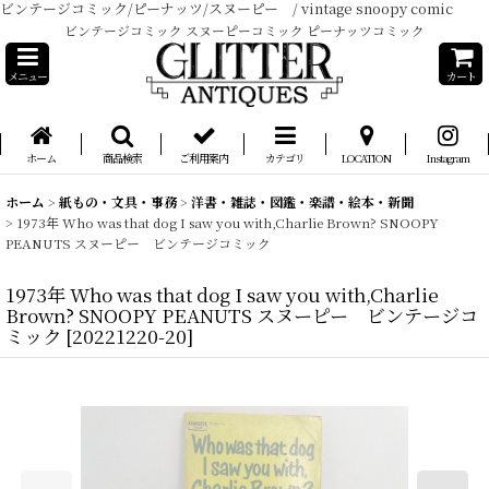
ビンテージコミック/ピーナッツ/スヌーピー / vintage snoopy comic
ビンテージコミック スヌーピーコミック ピーナッツコミック
メニュー
カート
ホーム
商品検索
ご利用案内
カテゴリ
LOCATION
Instagram
ホーム
>
紙もの・文具・事務
>
洋書・雑誌・図鑑・楽譜・絵本・新聞
>
1973年 Who was that dog I saw you with,Charlie Brown? SNOOPY
PEANUTS スヌーピー ビンテージコミック
1973年 Who was that dog I saw you with,Charlie
Brown? SNOOPY PEANUTS スヌーピー ビンテージコ
ミック
[
20221220-20
]