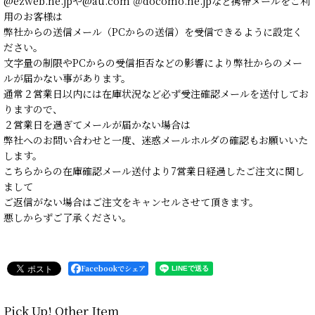
@ezweb.ne.jpや@au.com ＠docomo.ne.jpなど携帯メールをご利
用のお客様は
弊社からの送信メール（PCからの送信）を受信できるように設定く
ださい。
文字量の制限やPCからの受信拒否などの影響により弊社からのメー
ルが届かない事があります。
通常２営業日以内には在庫状況など必ず受注確認メールを送付してお
りますので、
２営業日を過ぎてメールが届かない場合は
弊社へのお問い合わせと一度、迷惑メールホルダの確認もお願いいた
します。
こちらからの在庫確認メール送付より7営業日経過したご注文に関し
まして
ご返信がない場合はご注文をキャンセルさせて頂きます。
悪しからずご了承ください。
Facebookでシェア
Pick Up! Other Item