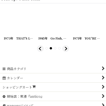
[
20221220-4
]
1973年 THAT'S LIFE, SNOOPY PEANUTS スヌーピー ビンテージコミック
[
20221220-11
]
1985年 Go Fish, SNOOPY PEANUTS スヌーピー ビンテージコミック
[
2022122
1971年 YOU'RE NOT FOR REAL, SNOOPY PEANUTS スヌーピー ビンテージコミック
商品カテゴリ
カレンダー
ショッピングカート
姉妹店：常滑『antico』
wanogoについて