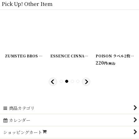
Pick Up! Other Item
[
220107-2
]
ZUMSTEG BROS ラベル2枚セット
[
220107-3
]
[
220107-4
ESSENCE CINNAMON ラベル2枚セット C.M. VAN FLEET
]
POISON ラベル2枚セット ZUMSTEG BROS
220
円
(税込)
商品カテゴリ
カレンダー
ショッピングカート