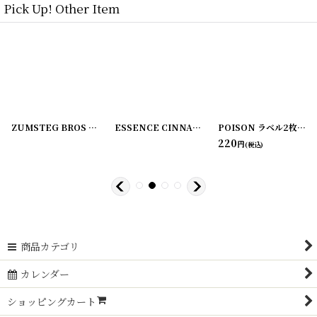
Pick Up! Other Item
[
220107-2
]
ZUMSTEG BROS ラベル2枚セット
[
220107-3
]
[
220107-4
ESSENCE CINNAMON ラベル2枚セット C.M. VAN FLEET
]
POISON ラベル2枚セット ZUMSTEG BROS
220
円
(税込)
商品カテゴリ
カレンダー
ショッピングカート