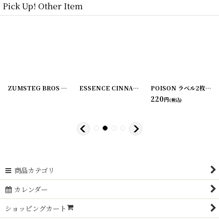
Pick Up! Other Item
[
220107-2
]
ZUMSTEG BROS ラベル2枚セット
[
220107-3
]
[
220107-4
ESSENCE CINNAMON ラベル2枚セット C.M. VAN FLEET
]
POISON ラベル2枚セット ZUMSTEG BROS
220
円
(税込)
商品カテゴリ
カレンダー
ショッピングカート