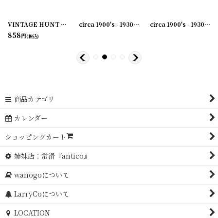
VINTAGE HUNT CLIP No.2 ブルドッククリップ
[
231003-41
[
231003-36
]
]
circa 1900's - 1930's Advertising Clip THE SAME YESTERDAY TODAY AND FOREVER...アドバタイジング クリップ
[
231003-44
]
[
23100
circa 1900's - 1930's Advertising Clip THE RWK COMPANY...アドバタイジング クリップ
858
円
(税込)
商品カテゴリ
カレンダー
ショッピングカート
姉妹店：常滑『antico』
wanogoについて
LarryCoについて
LOCATION