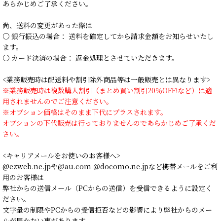
あらかじめご了承ください。
尚、送料の変更があった際は
○ 銀行振込の場合： 送料を確定してから請求金額をお知らせいたし
ます。
○ カード決済の場合： 返金処理とさせていただきます。
<業務販売時は配送料や割引除外商品等は一般販売とは異なります>
※業務販売時は複数購入割引（まとめ買い割引20％OFF!など）は適
用されませんのでご注意ください。
※オプション価格はそのまま下代にプラスされます。
オプションの下代販売は行っておりませんのであらかじめご了承くだ
さい。
<キャリアメールをお使いのお客様へ>
@ezweb.ne.jpや@au.com ＠docomo.ne.jpなど携帯メールをご利
用のお客様は
弊社からの送信メール（PCからの送信）を受信できるように設定く
ださい。
文字量の制限やPCからの受信拒否などの影響により弊社からのメー
ルが届かない事があります。