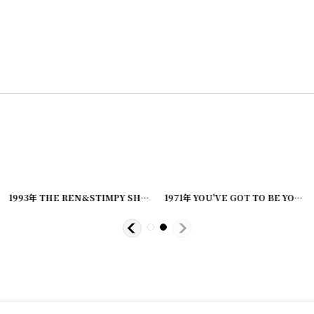
[
20240311-06
]
1993年 THE REN&STIMPY SHOW IN SPACE.. アメコミ ビンテージコミック
1971年 YOU'VE GOT TO BE YOU, SNOOPY PEANUTS スヌーピー ビンテージコミック