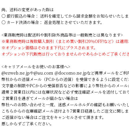
尚、送料の変更があった際は
○ 銀行振込の場合： 送料を確定してから請求金額をお知らせいたしま
○ カード決済の場合： 返金処理とさせていただきます。
<業務販売時は配送料や割引除外商品等は一般販売とは異なります>
※業務販売時は複数購入割引（まとめ買い割引20％OFF!など）は適
※オプション価格はそのまま下代にプラスされます。
オプションの下代販売は行っておりませんのであらかじめご了承くだ
<キャリアメールをお使いのお客様へ>
@ezweb.ne.jpや@au.com ＠docomo.ne.jpなど携帯メールを
弊社からの送信メール（PCからの送信）を受信できるように設定くだ
文字量の制限やPCからの受信拒否などの影響により弊社からのメール
通常２営業日以内には在庫状況など必ず受注確認メールを送付してお
２営業日を過ぎてメールが届かない場合は
弊社へのお問い合わせと一度、迷惑メールホルダの確認もお願いいた
こちらからの在庫確認メール送付より7営業日経過したご注文に関しま
ご返信がない場合はご注文をキャンセルさせて頂きます。
悪しからずご了承ください。