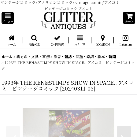
ビンテージコミック/アメリカンコミック/ vintage comic/アメコミ
ビンテージコミック アメコミ
メニュー
カート
ホーム
商品検索
ご利用案内
カテゴリ
LOCATION
Instagram
ホーム
>
紙もの・文具・事務
>
洋書・雑誌・図鑑・楽譜・絵本・新聞
>
1993年 THE REN&STIMPY SHOW IN SPACE.. アメコミ ビンテージコミッ
ク
1993年 THE REN&STIMPY SHOW IN SPACE.. アメコ
ミ ビンテージコミック
[
20240311-05
]