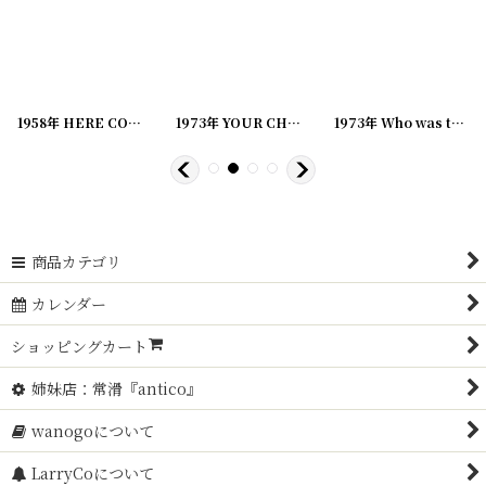
[
20221220-2
]
1958年 HERE COMES, SNOOPY PEANUTS スヌーピー ビンテージコミック
1973年 YOUR CHOICE, SNOOPY PEANUTS スヌーピー ビンテージコミック
[
20221220-16
]
1973年 Who was that dog I saw you with,Charlie Brown? SNOOPY PEANUTS スヌーピー ビンテージコミック
[
202
商品カテゴリ
カレンダー
ショッピングカート
姉妹店：常滑『antico』
wanogoについて
LarryCoについて