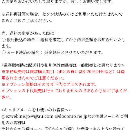
ご面倒をおかけいたしておりますが、宜しくお願い致します。
※送料再計算の場合、セブン決済の方はご利用いただけませんので
あらかじめご了承ください。
尚、送料の変更があった際は
○ 銀行振込の場合： 送料を確定してから請求金額をお知らせいたし
ます。
○ カード決済の場合： 返金処理とさせていただきます。
<業務販売時は配送料や割引除外商品等は一般販売とは異なります>
※業務販売時は複数購入割引（まとめ買い割引20％OFF!など）は適
用されませんのでご注意ください。
※オプション価格はそのまま下代にプラスされます。
オプションの下代販売は行っておりませんのであらかじめご了承くだ
さい。
<キャリアメールをお使いのお客様へ>
@ezweb.ne.jpや@au.com ＠docomo.ne.jpなど携帯メールをご利
用のお客様は
弊社からの送信メール（PCからの送信）を受信できるように設定く