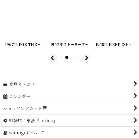
[
20221220-11
]
1967年 FOR THE LOVE OF PEANUTS! SNOOPY PEANUTS スヌーピー ビンテージコミック
[
20221220-6
1967年ストーリーブック YOU'RE A GOOD MAN, CHARLIE BROWN, PEANUTS スヌーピー
]
[
20221220-2
]
1958年 HERE COMES, SNOOPY PEANUTS スヌーピー ビンテージコミック
商品カテゴリ
カレンダー
ショッピングカート
姉妹店：常滑『antico』
wanogoについて