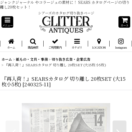
ジャンクジャーナル やコラージュの素材に！ SEARS カタログページの切り
離し20枚セット！
シアーズのカタログ切り抜きページ
メニュー
カート
ホーム
商品検索
ご利用案内
カテゴリ
LOCATION
Instagram
ホーム
>
紙もの・文具・事務
>
切り抜き広告・企業広告
>
『再入荷！』SEARSカタログ 切り離し 20枚SET (大15枚小5枚)
『再入荷！』SEARSカタログ 切り離し 20枚SET (大15
枚小5枚)
[
240325-11
]