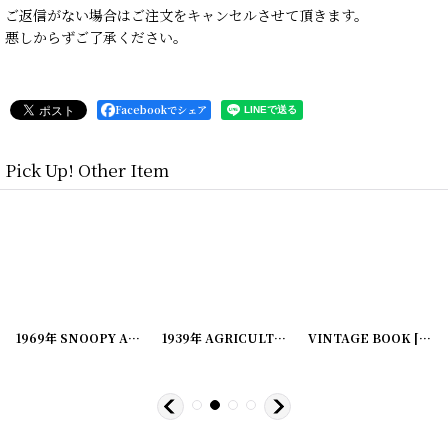
ご返信がない場合はご注文をキャンセルさせて頂きます。
悪しからずご了承ください。
Facebookでシェア
Pick Up! Other Item
20240312-04
]
1969年 SNOOPY AND THE RED BARON PEANUTS スヌーピー ビンテージコミック
1939年 AGRICULTURAL ALMANAC アルマナック/暦歴
[
20221220-11
VINTAGE BOOK
]
[
1907