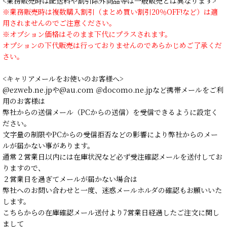
<業務販売時は配送料や割引除外商品等は一般販売とは異なります>
※業務販売時は複数購入割引（まとめ買い割引20％OFF!など）は適
用されませんのでご注意ください。
※オプション価格はそのまま下代にプラスされます。
オプションの下代販売は行っておりませんのであらかじめご了承くだ
さい。
<キャリアメールをお使いのお客様へ>
@ezweb.ne.jpや@au.com ＠docomo.ne.jpなど携帯メールをご利
用のお客様は
弊社からの送信メール（PCからの送信）を受信できるように設定く
ださい。
文字量の制限やPCからの受信拒否などの影響により弊社からのメー
ルが届かない事があります。
通常２営業日以内には在庫状況など必ず受注確認メールを送付してお
りますので、
２営業日を過ぎてメールが届かない場合は
弊社へのお問い合わせと一度、迷惑メールホルダの確認もお願いいた
します。
こちらからの在庫確認メール送付より7営業日経過したご注文に関し
まして