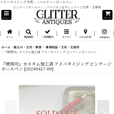
アドバタイジング文具・ノベルティーボールペン
ビンテージボールペン・アメリカンなヴィンテージ文具・文房具
メニュー
カート
ホーム
商品検索
ご利用案内
カテゴリ
LOCATION
Instagram
ホーム
>
紙もの・文具・事務
>
-事務用品・文具・文房具-
>
『使用可』カスタム加工済 アドバタイジング ビンテージボールペン
『使用可』カスタム加工済 アドバタイジング ビンテージ
ボールペン
[
20240417-09
]