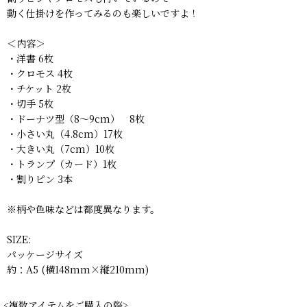
動く仕掛けを作ってみるのも楽しいですよ！
＜内容＞
・洋書 6枚
・クロモス 4枚
・チケット 2枚
・切手 5枚
・ドーナツ型（8〜9cm） 8枚
・小さい丸（4.8cm）17枚
・大きい丸（7cm）10枚
・トランプ（カード）1枚
・割りピン 3本
※柄や色味などは都度異なります。
SIZE:
パッケージサイズ
約：A5 (横148mm×縦210mm)
<複数アイテムをご購入の際>