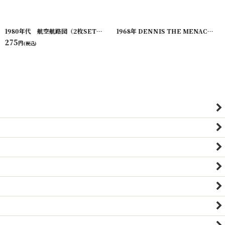
[
220629-1
1980年代 航空航路図（2枚SET）飛行機用の地図
]
[
220912-1
]
1968年 DENNIS THE MENACE ALL-AMERICAN KID ビンテージコミック アメコミ
275
円
(税込)