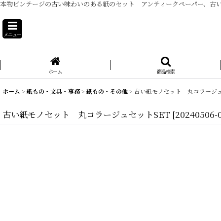
本物ビンテージの古い味わいのある紙のセット アンティークペーパー、古い
メニュー
ホーム
商品検索
ホーム
>
紙もの・文具・事務
>
紙もの・その他
>
古い紙モノセット 丸コラージュ
古い紙モノセット 丸コラージュセットSET
[
20240506-