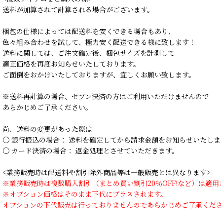
送料が加算されて計算される場合がございます。
梱包の仕様によっては配送料を安くできる場合もあり、
色々組み合わせを試して、極力安く配送できる様に致します！
送料に関しては、ご注文確定後、梱包サイズを計測して
適正価格を再度お知らせいたしております。
ご面倒をおかけいたしておりますが、宜しくお願い致します。
※送料再計算の場合、セブン決済の方はご利用いただけませんので
あらかじめご了承ください。
尚、送料の変更があった際は
○ 銀行振込の場合： 送料を確定してから請求金額をお知らせいたしま
○ カード決済の場合： 返金処理とさせていただきます。
<業務販売時は配送料や割引除外商品等は一般販売とは異なります>
※業務販売時は複数購入割引（まとめ買い割引20％OFF!など）は適
※オプション価格はそのまま下代にプラスされます。
オプションの下代販売は行っておりませんのであらかじめご了承くだ