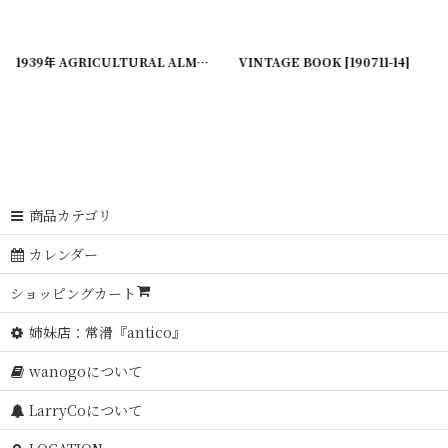
20221220-11
]
1939年 AGRICULTURAL ALMANAC アルマナック/暦歴
VINTAGE BOOK
[
20230809-10
[
[
220119-13
190711-14
]
]
]
商品カテゴリ
カレンダー
ショッピングカート
姉妹店：常滑『antico』
wanogoについて
LarryCoについて