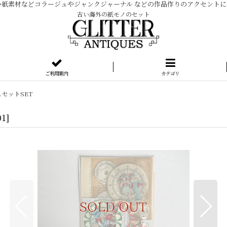
紙素材などコラージュやジャンクジャーナル などの作品作りのアクセントに
古い海外の紙モノのセット
ご利用案内
カテゴリ
セットSET
01
]