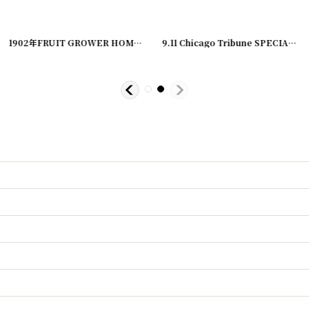
1902年FRUIT GROWER HOME COMPANION 農業系雑誌
[
20200324-3
9.11 Chicago Tribune SPECIAL EXTRA 号外新聞 同時多発テロ
]