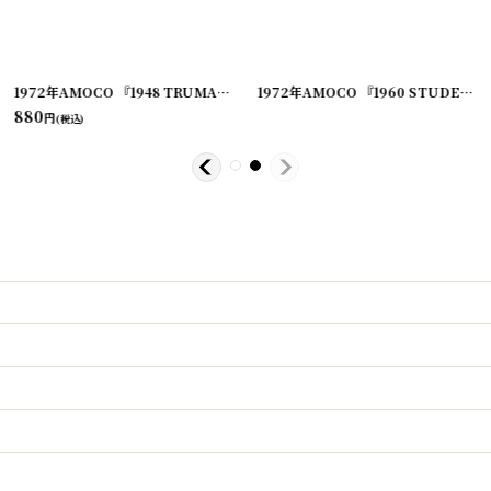
[
220714-6
]
1972年AMOCO 『1948 TRUMAN WAS SCREWY TO BUILD A PORCH FOR DEWEY』大統領選挙キャンペーンピンバッチ
1972年AMOCO 『1960 STUDENTS FOR KENNEDY』大統領選挙キャンペーンピンバッチ
880
円
(税込)