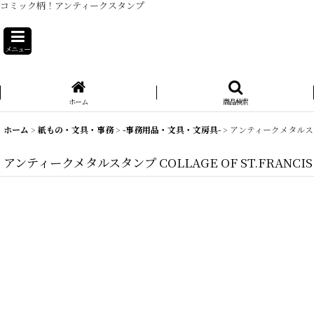
コミック柄！アンティークスタンプ
メニュー
ホーム
商品検索
ホーム
>
紙もの・文具・事務
>
-事務用品・文具・文房具-
>
アンティークメタルスタン
アンティークメタルスタンプ COLLAGE OF ST.FRANC