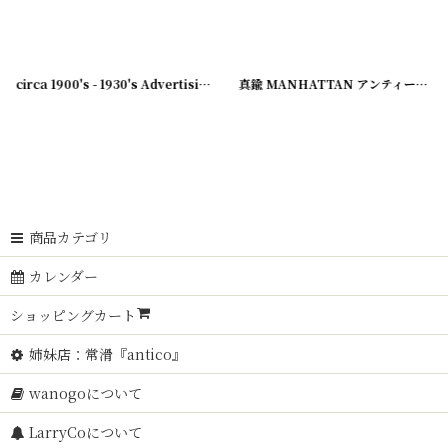
7-22
]
circa 1900's - 1930's Advertising Clip BELNAP...
[
231007-23
[
231003-23
]
[
231003-12
]
]
真鍮 MANHATTAN アンティーククリップ
商品カテゴリ
カレンダー
ショッピングカート
姉妹店：常滑『antico』
wanogoについて
LarryCoについて