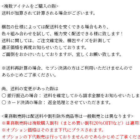
<複数アイテムをご購入の際>
送料が加算されて計算される場合がございます。
梱包の仕様によっては配送料を安くできる場合もあり、
色々組み合わせを試して、極力安く配送できる様に致します！
送料に関しては、ご注文確定後、梱包サイズを計測して
適正価格を再度お知らせいたしております。
ご面倒をおかけいたしておりますが、宜しくお願い致します。
※送料再計算の場合、セブン決済の方はご利用いただけませんので
あらかじめご了承ください。
尚、送料の変更があった際は
○ 銀行振込の場合： 送料を確定してから請求金額をお知らせいたしま
○ カード決済の場合： 返金処理とさせていただきます。
<業務販売時は配送料や割引除外商品等は一般販売とは異なります>
※業務販売時は複数購入割引（まとめ買い割引20％OFF!など）は適
※オプション価格はそのまま下代にプラスされます。
オプションの下代販売は行っておりませんのであらかじめご了承くだ