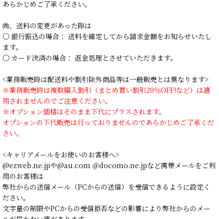
あらかじめご了承ください。
尚、送料の変更があった際は
○ 銀行振込の場合： 送料を確定してから請求金額をお知らせいたし
ます。
○ カード決済の場合： 返金処理とさせていただきます。
<業務販売時は配送料や割引除外商品等は一般販売とは異なります>
※業務販売時は複数購入割引（まとめ買い割引20％OFF!など）は適
用されませんのでご注意ください。
※オプション価格はそのまま下代にプラスされます。
オプションの下代販売は行っておりませんのであらかじめご了承くだ
さい。
<キャリアメールをお使いのお客様へ>
@ezweb.ne.jpや@au.com ＠docomo.ne.jpなど携帯メールをご利
用のお客様は
弊社からの送信メール（PCからの送信）を受信できるように設定く
ださい。
文字量の制限やPCからの受信拒否などの影響により弊社からのメー
ルが届かない事があります。