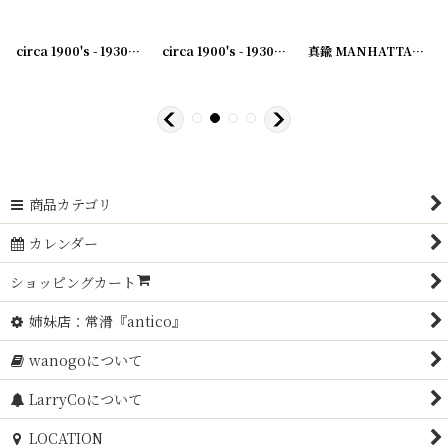
17-09
]
circa 1900's - 1930's Advertising Clip WM.J.BLAICH...アドバタイジング クリップ
circa 1900's - 1930's Advertising Clip BELNAP...
[
231007-22
]
真鍮 MANHATTAN アンティーククリップ
商品カテゴリ
カレンダー
ショッピングカート
姉妹店：常滑『antico』
wanogoについて
LarryCoについて
LOCATION