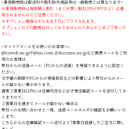
<業務販売時は配送料や割引除外商品等は一般販売とは異なります>
※業務販売時は複数購入割引（まとめ買い割引20％OFF!など）は適
用されませんのでご注意ください。
※オプション価格はそのまま下代にプラスされます。
オプションの下代販売は行っておりませんのであらかじめご了承くだ
さい。
<キャリアメールをお使いのお客様へ>
@ezweb.ne.jpや@au.com ＠docomo.ne.jpなど携帯メールをご利
用のお客様は
弊社からの送信メール（PCからの送信）を受信できるように設定く
ださい。
文字量の制限やPCからの受信拒否などの影響により弊社からのメー
ルが届かない事があります。
通常２営業日以内には在庫状況など必ず受注確認メールを送付してお
りますので、
２営業日を過ぎてメールが届かない場合は
弊社へのお問い合わせと一度、迷惑メールホルダの確認もお願いいた
します。
こちらからの在庫確認メール送付より7営業日経過したご注文に関し
まして