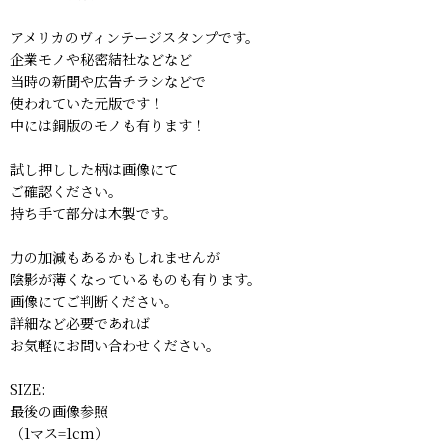
アメリカのヴィンテージスタンプです。
企業モノや秘密結社などなど
当時の新聞や広告チラシなどで
使われていた元版です！
中には銅版のモノも有ります！
試し押しした柄は画像にて
ご確認ください。
持ち手て部分は木製です。
力の加減もあるかもしれませんが
陰影が薄くなっているものも有ります。
画像にてご判断ください。
詳細など必要であれば
お気軽にお問い合わせください。
SIZE:
最後の画像参照
（1マス=1cm）