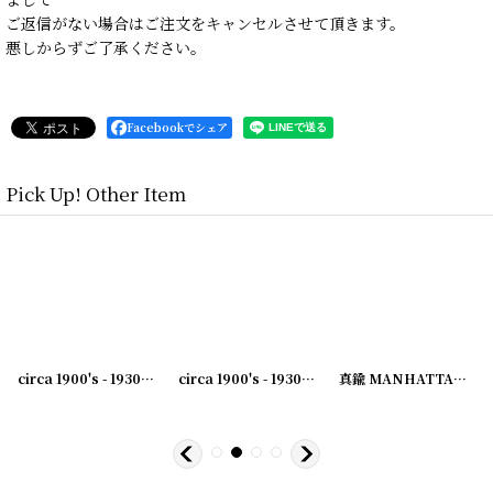
ご返信がない場合はご注文をキャンセルさせて頂きます。
悪しからずご了承ください。
Facebookでシェア
Pick Up! Other Item
17-09
]
circa 1900's - 1930's Advertising Clip WM.J.BLAICH...アドバタイジング クリップ
circa 1900's - 1930's Advertising Clip BELNAP...
[
231007-22
]
真鍮 MANHATTAN アンティーククリップ