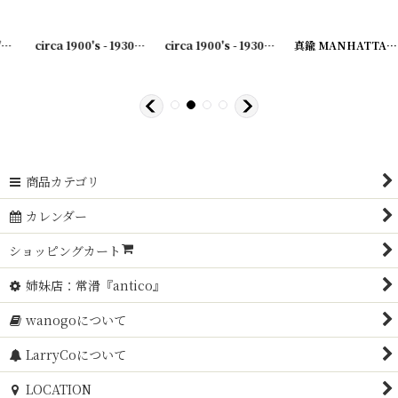
17-09
]
circa 1900's - 1930's Advertising Clip WM.J.BLAICH...アドバタイジング クリップ
circa 1900's - 1930's Advertising Clip BELNAP...
[
231007-22
]
真鍮 MANHATTAN アンティーククリップ
商品カテゴリ
カレンダー
ショッピングカート
姉妹店：常滑『antico』
wanogoについて
LarryCoについて
LOCATION