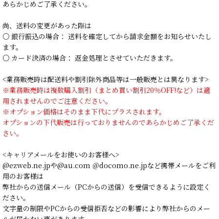
あらかじめご了承ください。
尚、送料の変更があった際は
○ 銀行振込の場合： 送料を確定してから請求金額をお知らせいたし
ます。
○ カード決済の場合： 返金処理とさせていただきます。
<業務販売時は配送料や割引除外商品等は一般販売とは異なります>
※業務販売時は複数購入割引（まとめ買い割引20％OFF!など）は適
用されませんのでご注意ください。
※オプション価格はそのまま下代にプラスされます。
オプションの下代販売は行っておりませんのであらかじめご了承くだ
さい。
<キャリアメールをお使いのお客様へ>
@ezweb.ne.jpや@au.com ＠docomo.ne.jpなど携帯メールをご利
用のお客様は
弊社からの送信メール（PCからの送信）を受信できるように設定く
ださい。
文字量の制限やPCからの受信拒否などの影響により弊社からのメー
ルが届かない事があります。