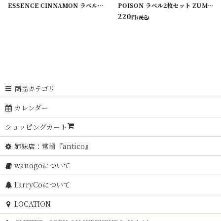
[
220107-4
]
ESSENCE CINNAMON ラベル2枚セット C.M. VAN FLEET
[
220114-20
POISON ラベル2枚セット ZUMSTEG BROS
]
220
円
(税込)
商品カテゴリ
カレンダー
ショッピングカート
姉妹店：常滑『antico』
wanogoについて
LarryCoについて
LOCATION