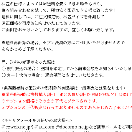
梱包の仕様によっては配送料を安くできる場合もあり、
色々組み合わせを試して、極力安く配送できる様に致します！
送料に関しては、ご注文確定後、梱包サイズを計測して
適正価格を再度お知らせいたしております。
ご面倒をおかけいたしておりますが、宜しくお願い致します。
※送料再計算の場合、セブン決済の方はご利用いただけませんので
あらかじめご了承ください。
尚、送料の変更があった際は
○ 銀行振込の場合： 送料を確定してから請求金額をお知らせいたしま
○ カード決済の場合： 返金処理とさせていただきます。
<業務販売時は配送料や割引除外商品等は一般販売とは異なります>
※業務販売時は複数購入割引（まとめ買い割引20％OFF!など）は適
※オプション価格はそのまま下代にプラスされます。
オプションの下代販売は行っておりませんのであらかじめご了承くだ
<キャリアメールをお使いのお客様へ>
@ezweb.ne.jpや@au.com ＠docomo.ne.jpなど携帯メールを