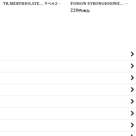
TR.MERTHIOLATE... ラベル2枚セット ZUMSTEG BROS
[
220114-22
[
]
220114-18
POISON STRONGIODINE... ラベル2枚セット CARL A.SCHMIDT
]
220
円
(税込)