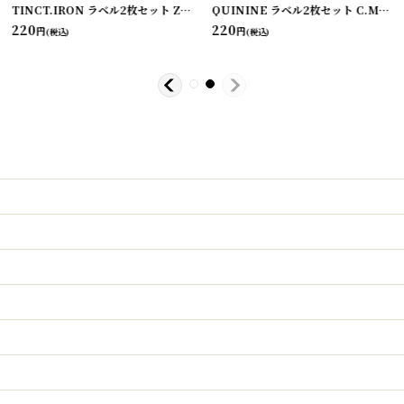
[
220114-32
]
TINCT.IRON ラベル2枚セット ZUMSTEG BROS
[
220114-10
]
QUININE ラベル2枚セット C.M. VAN FLEET PHARMACIST THE REXALL STORE
220
220
円
円
(税込)
(税込)