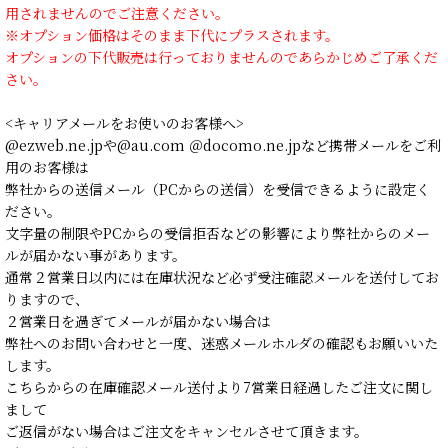
用されませんのでご注意ください。
※オプション価格はそのまま下代にプラスされます。
オプションの下代販売は行っておりませんのであらかじめご了承くだ
さい。
<キャリアメールをお使いのお客様へ>
@ezweb.ne.jpや@au.com ＠docomo.ne.jpなど携帯メールをご利
用のお客様は
弊社からの送信メール（PCからの送信）を受信できるように設定く
ださい。
文字量の制限やPCからの受信拒否などの影響により弊社からのメー
ルが届かない事があります。
通常２営業日以内には在庫状況など必ず受注確認メールを送付してお
りますので、
２営業日を過ぎてメールが届かない場合は
弊社へのお問い合わせと一度、迷惑メールホルダの確認もお願いいた
します。
こちらからの在庫確認メール送付より7営業日経過したご注文に関し
まして
ご返信がない場合はご注文をキャンセルさせて頂きます。