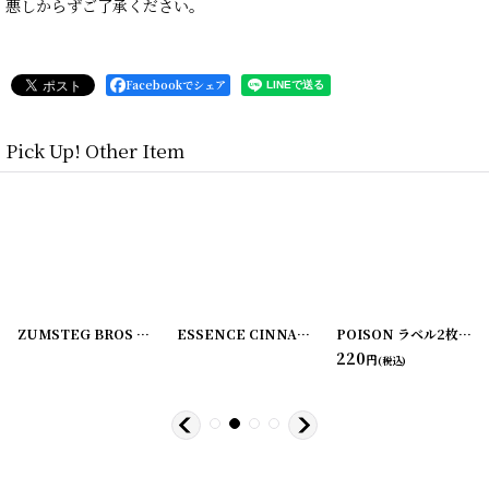
悪しからずご了承ください。
Facebookでシェア
Pick Up! Other Item
[
220107-2
]
ZUMSTEG BROS ラベル2枚セット
[
220107-3
]
[
220107-4
ESSENCE CINNAMON ラベル2枚セット C.M. VAN FLEET
]
POISON ラベル2枚セット ZUMSTEG BROS
220
円
(税込)