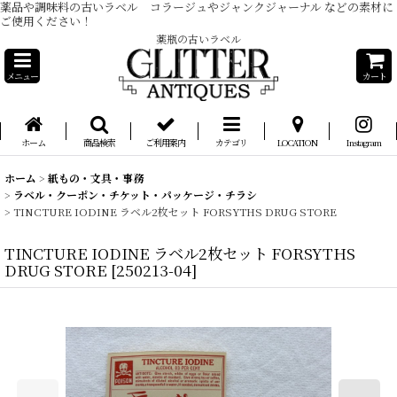
薬品や調味料の古いラベル コラージュやジャンクジャーナル などの素材に
ご使用ください！
薬瓶の古いラベル
メニュー
カート
ホーム
商品検索
ご利用案内
カテゴリ
LOCATION
Instagram
ホーム
>
紙もの・文具・事務
>
ラベル・クーポン・チケット・パッケージ・チラシ
>
TINCTURE IODINE ラベル2枚セット FORSYTHS DRUG STORE
TINCTURE IODINE ラベル2枚セット FORSYTHS
DRUG STORE
[
250213-04
]