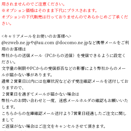
用されませんのでご注意ください。
※オプション価格はそのまま下代にプラスされます。
オプションの下代販売は行っておりませんのであらかじめご了承くだ
さい。
<キャリアメールをお使いのお客様へ>
@ezweb.ne.jpや@au.com ＠docomo.ne.jpなど携帯メールをご利
用のお客様は
弊社からの送信メール（PCからの送信）を受信できるように設定く
ださい。
文字量の制限やPCからの受信拒否などの影響により弊社からのメー
ルが届かない事があります。
通常２営業日以内には在庫状況など必ず受注確認メールを送付してお
りますので、
２営業日を過ぎてメールが届かない場合は
弊社へのお問い合わせと一度、迷惑メールホルダの確認もお願いいた
します。
こちらからの在庫確認メール送付より7営業日経過したご注文に関し
まして
ご返信がない場合はご注文をキャンセルさせて頂きます。