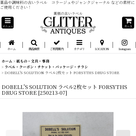
薬品や調味料の古いラベル コラージュやジャンクジャーナル などの素材に
ご使用ください！
薬瓶の古いラベル
メニュー
カート
ホーム
商品検索
ご利用案内
カテゴリ
LOCATION
Instagram
ホーム
>
紙もの・文具・事務
>
ラベル・クーポン・チケット・パッケージ・チラシ
>
DOBELL'S SOLUTION ラベル2枚セット FORSYTHS DRUG STORE
DOBELL'S SOLUTION ラベル2枚セット FORSYTHS
DRUG STORE
[
250213-07
]