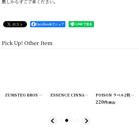
悪しからずご了承ください。
Facebookでシェア
Pick Up! Other Item
[
220107-2
]
ZUMSTEG BROS ラベル2枚セット
[
220107-3
]
[
220107-4
ESSENCE CINNAMON ラベル2枚セット C.M. VAN FLEET
]
POISON ラベル2枚セット ZUMSTEG BROS
220
円
(税込)