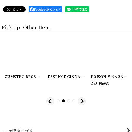
Facebookでシェア
Pick Up! Other Item
[
220107-2
]
ZUMSTEG BROS ラベル2枚セット
[
220107-3
]
[
220107-4
ESSENCE CINNAMON ラベル2枚セット C.M. VAN FLEET
]
POISON ラベル2枚セット ZUMSTEG BROS
220
円
(税込)
商品カテゴリ