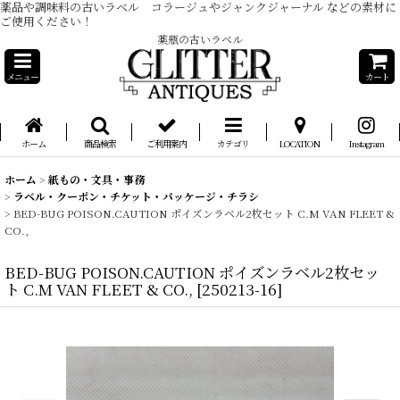
薬品や調味料の古いラベル コラージュやジャンクジャーナル などの素材に
ご使用ください！
薬瓶の古いラベル
メニュー
カート
ホーム
商品検索
ご利用案内
カテゴリ
LOCATION
Instagram
ホーム
>
紙もの・文具・事務
>
ラベル・クーポン・チケット・パッケージ・チラシ
>
BED-BUG POISON.CAUTION ポイズンラベル2枚セット C.M VAN FLEET &
CO.,
BED-BUG POISON.CAUTION ポイズンラベル2枚セッ
ト C.M VAN FLEET & CO.,
[
250213-16
]