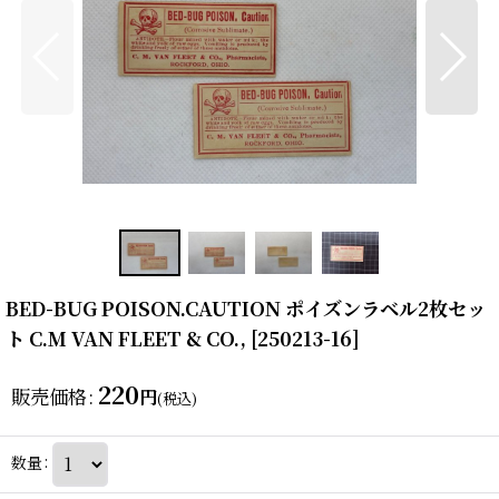
BED-BUG POISON.CAUTION ポイズンラベル2枚セッ
ト C.M VAN FLEET & CO.,
[
250213-16
]
220
販売価格
:
円
(税込)
数量
: