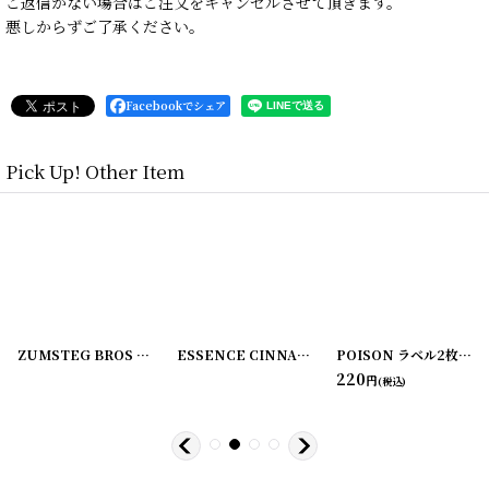
ご返信がない場合はご注文をキャンセルさせて頂きます。
悪しからずご了承ください。
Facebookでシェア
Pick Up! Other Item
[
220107-2
]
ZUMSTEG BROS ラベル2枚セット
[
220107-3
]
[
220107-4
ESSENCE CINNAMON ラベル2枚セット C.M. VAN FLEET
]
POISON ラベル2枚セット ZUMSTEG BROS
220
円
(税込)