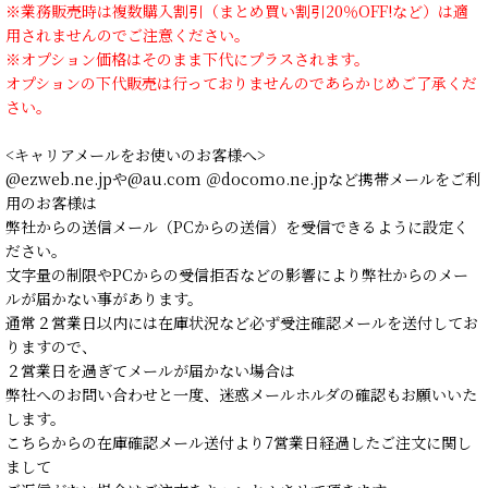
※業務販売時は複数購入割引（まとめ買い割引20％OFF!など）は適
用されませんのでご注意ください。
※オプション価格はそのまま下代にプラスされます。
オプションの下代販売は行っておりませんのであらかじめご了承くだ
さい。
<キャリアメールをお使いのお客様へ>
@ezweb.ne.jpや@au.com ＠docomo.ne.jpなど携帯メールをご利
用のお客様は
弊社からの送信メール（PCからの送信）を受信できるように設定く
ださい。
文字量の制限やPCからの受信拒否などの影響により弊社からのメー
ルが届かない事があります。
通常２営業日以内には在庫状況など必ず受注確認メールを送付してお
りますので、
２営業日を過ぎてメールが届かない場合は
弊社へのお問い合わせと一度、迷惑メールホルダの確認もお願いいた
します。
こちらからの在庫確認メール送付より7営業日経過したご注文に関し
まして