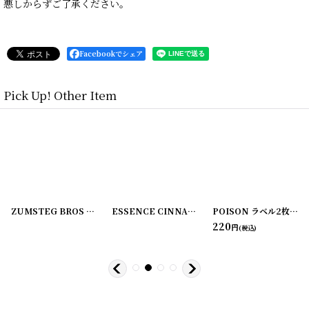
悪しからずご了承ください。
Facebookでシェア
Pick Up! Other Item
[
220107-2
]
ZUMSTEG BROS ラベル2枚セット
[
220107-3
]
[
220107-4
ESSENCE CINNAMON ラベル2枚セット C.M. VAN FLEET
]
POISON ラベル2枚セット ZUMSTEG BROS
220
円
(税込)