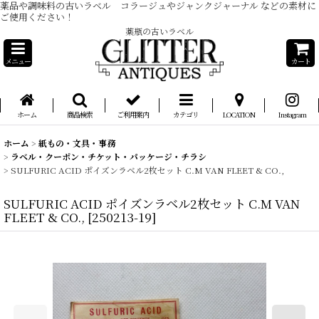
薬品や調味料の古いラベル コラージュやジャンクジャーナル などの素材に
ご使用ください！
薬瓶の古いラベル
メニュー
カート
ホーム
商品検索
ご利用案内
カテゴリ
LOCATION
Instagram
ホーム
>
紙もの・文具・事務
>
ラベル・クーポン・チケット・パッケージ・チラシ
>
SULFURIC ACID ポイズンラベル2枚セット C.M VAN FLEET & CO.,
SULFURIC ACID ポイズンラベル2枚セット C.M VAN
FLEET & CO.,
[
250213-19
]