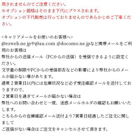
用されませんのでご注意ください。
※オプション価格はそのまま下代にプラスされます。
オプションの下代販売は行っておりませんのであらかじめご了承くだ
さい。
<キャリアメールをお使いのお客様へ>
@ezweb.ne.jpや@au.com ＠docomo.ne.jpなど携帯メールをご利
用のお客様は
弊社からの送信メール（PCからの送信）を受信できるように設定く
ださい。
文字量の制限やPCからの受信拒否などの影響により弊社からのメー
ルが届かない事があります。
通常２営業日以内には在庫状況など必ず受注確認メールを送付してお
りますので、
２営業日を過ぎてメールが届かない場合は
弊社へのお問い合わせと一度、迷惑メールホルダの確認もお願いいた
します。
こちらからの在庫確認メール送付より7営業日経過したご注文に関し
まして
ご返信がない場合はご注文をキャンセルさせて頂きます。