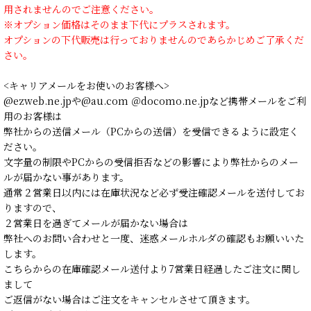
用されませんのでご注意ください。
※オプション価格はそのまま下代にプラスされます。
オプションの下代販売は行っておりませんのであらかじめご了承くだ
さい。
<キャリアメールをお使いのお客様へ>
@ezweb.ne.jpや@au.com ＠docomo.ne.jpなど携帯メールをご利
用のお客様は
弊社からの送信メール（PCからの送信）を受信できるように設定く
ださい。
文字量の制限やPCからの受信拒否などの影響により弊社からのメー
ルが届かない事があります。
通常２営業日以内には在庫状況など必ず受注確認メールを送付してお
りますので、
２営業日を過ぎてメールが届かない場合は
弊社へのお問い合わせと一度、迷惑メールホルダの確認もお願いいた
します。
こちらからの在庫確認メール送付より7営業日経過したご注文に関し
まして
ご返信がない場合はご注文をキャンセルさせて頂きます。