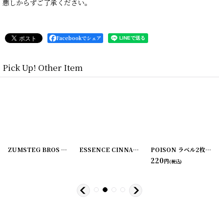
悪しからずご了承ください。
Facebookでシェア
Pick Up! Other Item
[
220107-2
]
ZUMSTEG BROS ラベル2枚セット
[
220107-3
]
[
220107-4
ESSENCE CINNAMON ラベル2枚セット C.M. VAN FLEET
]
POISON ラベル2枚セット ZUMSTEG BROS
220
円
(税込)