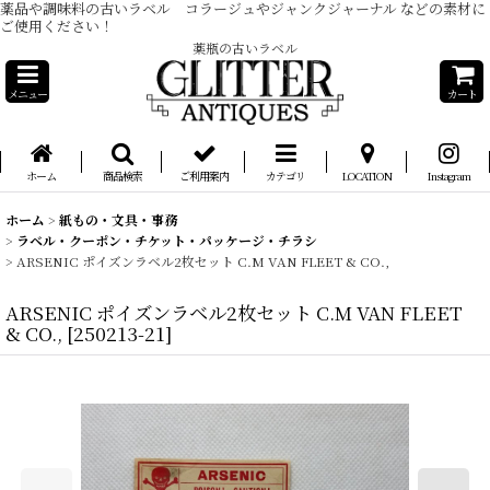
薬品や調味料の古いラベル コラージュやジャンクジャーナル などの素材に
ご使用ください！
薬瓶の古いラベル
メニュー
カート
ホーム
商品検索
ご利用案内
カテゴリ
LOCATION
Instagram
ホーム
>
紙もの・文具・事務
>
ラベル・クーポン・チケット・パッケージ・チラシ
>
ARSENIC ポイズンラベル2枚セット C.M VAN FLEET & CO.,
ARSENIC ポイズンラベル2枚セット C.M VAN FLEET
& CO.,
[
250213-21
]