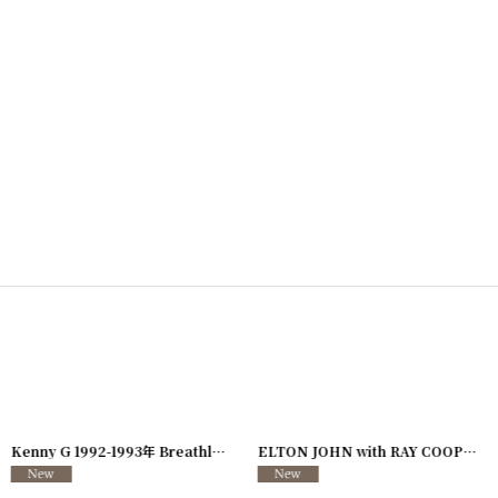
726-08
]
Kenny G 1992-1993年 Breathless Tour
[
250117-127
]
ELTON JOHN with RAY COOPER 1995年 Evening Tour