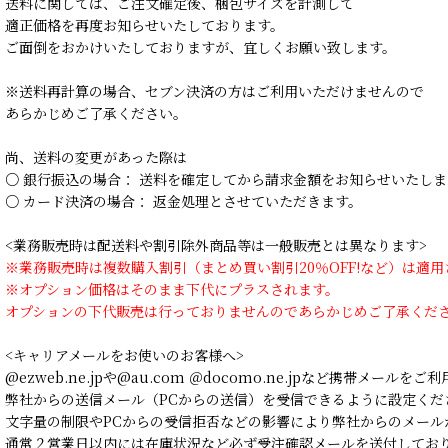
送料に関しては、ご注文確定後、梱包サイズを計測して
適正価格を再度お知らせいたしております。
ご面倒をおかけいたしておりますが、宜しくお願い致します。
※送料再計算の場合、セブン決済の方はご利用いただけませんので
あらかじめご了承ください。
尚、送料の変更があった際は
○ 銀行振込の場合： 送料を確定してから請求金額をお知らせいたしま
○ カード決済の場合： 返金処理とさせていただきます。
<業務販売時は配送料や割引除外商品等は一般販売とは異なります>
※業務販売時は複数購入割引（まとめ買い割引20％OFF!など）は適
※オプション価格はそのまま下代にプラスされます。
オプションの下代販売は行っておりませんのであらかじめご了承くだ
<キャリアメールをお使いのお客様へ>
@ezweb.ne.jpや@au.com ＠docomo.ne.jpなど携帯メールを
弊社からの送信メール（PCからの送信）を受信できるように設定くだ
文字量の制限やPCからの受信拒否などの影響により弊社からのメール
通常２営業日以内には在庫状況など必ず受注確認メールを送付してお