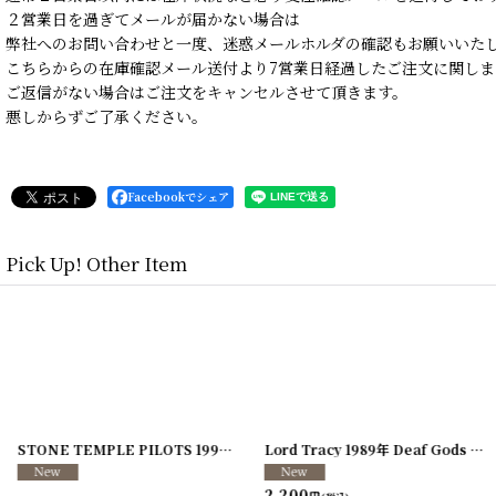
２営業日を過ぎてメールが届かない場合は
弊社へのお問い合わせと一度、迷惑メールホルダの確認もお願いいた
こちらからの在庫確認メール送付より7営業日経過したご注文に関しま
ご返信がない場合はご注文をキャンセルさせて頂きます。
悪しからずご了承ください。
Facebookでシェア
Pick Up! Other Item
]
[
250117-70
]
STONE TEMPLE PILOTS 1996-1997年 TOUR96/97
[
241216-11
]
Lord Tracy 1989年 Deaf Gods of Babylon Tour
2,200