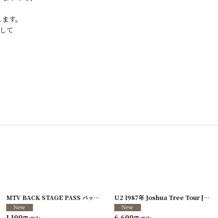
します。
して
[
250117-80
]
MTV BACK STAGE PASS バックステージパス/スタッフパス
U2 1987年 Joshua Tree Tour
[
250213-26
[
250
]
1,100
6,600