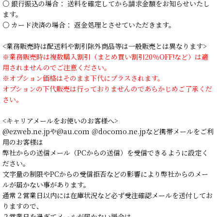
○ 銀行振込の場合： 送料を確定してから請求金額をお知らせいたし
ます。
○ カード決済の場合： 返金処理とさせていただきます。
<業務販売時は配送料や割引除外商品等は一般販売とは異なります>
※業務販売時は複数購入割引（まとめ買い割引20％OFF!など）は適
用されませんのでご注意ください。
※オプション価格はそのまま下代にプラスされます。
オプションの下代販売は行っておりませんのであらかじめご了承くだ
さい。
<キャリアメールをお使いのお客様へ>
@ezweb.ne.jpや@au.com ＠docomo.ne.jpなど携帯メールをご利
用のお客様は
弊社からの送信メール（PCからの送信）を受信できるように設定く
ださい。
文字量の制限やPCからの受信拒否などの影響により弊社からのメー
ルが届かない事があります。
通常２営業日以内には在庫状況など必ず受注確認メールを送付してお
りますので、
２営業日を過ぎてメールが届かない場合は