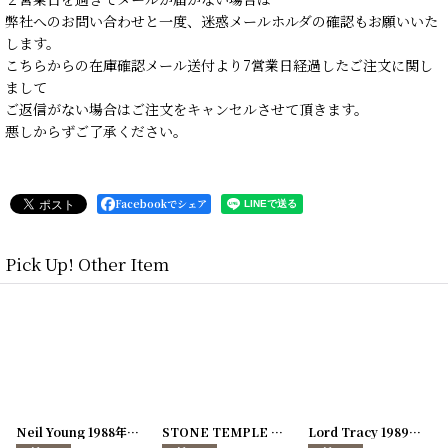
弊社へのお問い合わせと一度、迷惑メールホルダの確認もお願いいた
します。
こちらからの在庫確認メール送付より7営業日経過したご注文に関し
まして
ご返信がない場合はご注文をキャンセルさせて頂きます。
悪しからずご了承ください。
Facebookでシェア
Pick Up! Other Item
[
250726-04
Neil Young 1988年 This Note's For You Tour
]
[
250726-31
STONE TEMPLE PILOTS 1996-1997年 TOUR96/97
[
250117-70
]
]
Lord Tracy 1989年 Deaf Gods of Babylon Tour