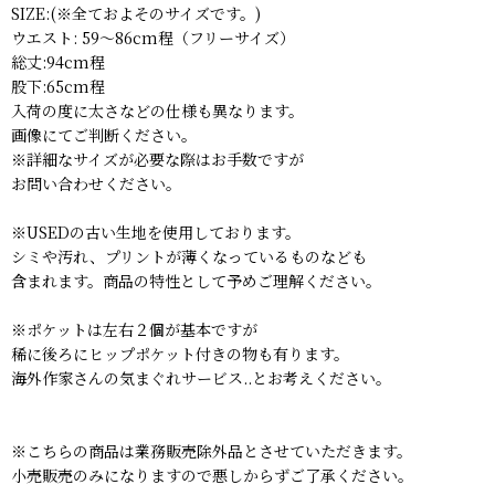
SIZE:(※全ておよそのサイズです。)
ウエスト: 59〜86cm程（フリーサイズ）
総丈:94cm程
股下:65cm程
入荷の度に太さなどの仕様も異なります。
画像にてご判断ください。
※詳細なサイズが必要な際はお手数ですが
お問い合わせください。
※USEDの古い生地を使用しております。
シミや汚れ、プリントが薄くなっているものなども
含まれます。商品の特性として予めご理解ください。
※ポケットは左右２個が基本ですが
稀に後ろにヒップポケット付きの物も有ります。
海外作家さんの気まぐれサービス..とお考えください。
※こちらの商品は業務販売除外品とさせていただきます。
小売販売のみになりますので悪しからずご了承ください。