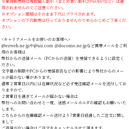
※業務販売時は複数購入割引（まとめ買い割引20％OFF!など）は適
用されませんのでご注意ください。
※オプション価格はそのまま下代にプラスされます。
オプションの下代販売は行っておりませんのであらかじめご了承くだ
さい。
<キャリアメールをお使いのお客様へ>
@ezweb.ne.jpや@au.com ＠docomo.ne.jpなど携帯メールをご利
用のお客様は
弊社からの送信メール（PCからの送信）を受信できるように設定く
ださい。
文字量の制限やPCからの受信拒否などの影響により弊社からのメー
ルが届かない事があります。
通常２営業日以内には在庫状況など必ず受注確認メールを送付してお
りますので、
２営業日を過ぎてメールが届かない場合は
弊社へのお問い合わせと一度、迷惑メールホルダの確認もお願いいた
します。
こちらからの在庫確認メール送付より7営業日経過したご注文に関し
まして
ご返信がない場合はご注文をキャンセルさせて頂きます。