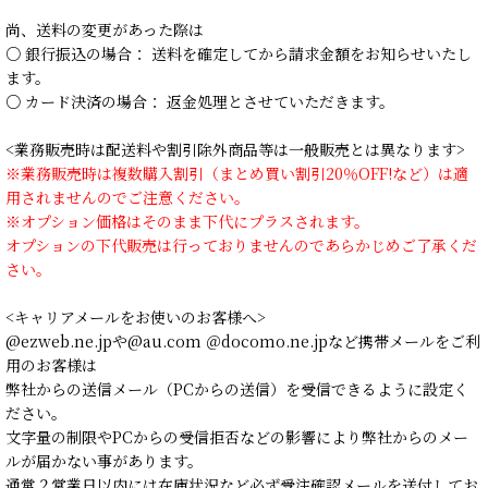
尚、送料の変更があった際は
○ 銀行振込の場合： 送料を確定してから請求金額をお知らせいたし
ます。
○ カード決済の場合： 返金処理とさせていただきます。
<業務販売時は配送料や割引除外商品等は一般販売とは異なります>
※業務販売時は複数購入割引（まとめ買い割引20％OFF!など）は適
用されませんのでご注意ください。
※オプション価格はそのまま下代にプラスされます。
オプションの下代販売は行っておりませんのであらかじめご了承くだ
さい。
<キャリアメールをお使いのお客様へ>
@ezweb.ne.jpや@au.com ＠docomo.ne.jpなど携帯メールをご利
用のお客様は
弊社からの送信メール（PCからの送信）を受信できるように設定く
ださい。
文字量の制限やPCからの受信拒否などの影響により弊社からのメー
ルが届かない事があります。
通常２営業日以内には在庫状況など必ず受注確認メールを送付してお