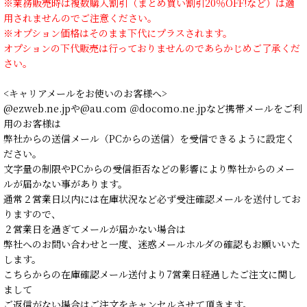
※業務販売時は複数購入割引（まとめ買い割引20％OFF!など）は適
用されませんのでご注意ください。
※オプション価格はそのまま下代にプラスされます。
オプションの下代販売は行っておりませんのであらかじめご了承くだ
さい。
<キャリアメールをお使いのお客様へ>
@ezweb.ne.jpや@au.com ＠docomo.ne.jpなど携帯メールをご利
用のお客様は
弊社からの送信メール（PCからの送信）を受信できるように設定く
ださい。
文字量の制限やPCからの受信拒否などの影響により弊社からのメー
ルが届かない事があります。
通常２営業日以内には在庫状況など必ず受注確認メールを送付してお
りますので、
２営業日を過ぎてメールが届かない場合は
弊社へのお問い合わせと一度、迷惑メールホルダの確認もお願いいた
します。
こちらからの在庫確認メール送付より7営業日経過したご注文に関し
まして
ご返信がない場合はご注文をキャンセルさせて頂きます。