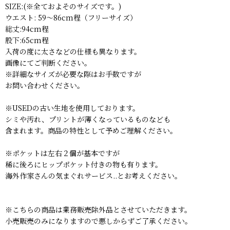
SIZE:(※全ておよそのサイズです。)
ウエスト: 59〜86cm程（フリーサイズ）
総丈:94cm程
股下:65cm程
入荷の度に太さなどの仕様も異なります。
画像にてご判断ください。
※詳細なサイズが必要な際はお手数ですが
お問い合わせください。
※USEDの古い生地を使用しております。
シミや汚れ、プリントが薄くなっているものなども
含まれます。商品の特性として予めご理解ください。
※ポケットは左右２個が基本ですが
稀に後ろにヒップポケット付きの物も有ります。
海外作家さんの気まぐれサービス..とお考えください。
※こちらの商品は業務販売除外品とさせていただきます。
小売販売のみになりますので悪しからずご了承ください。