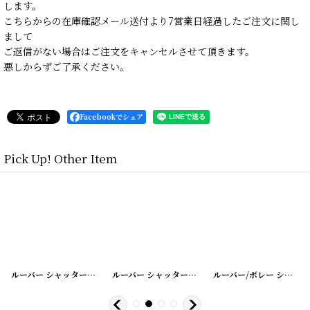
します。
こちらからの在庫確認メール送付より7営業日経過したご注文に関し
まして
ご返信がない場合はご注文をキャンセルさせて頂きます。
悪しからずご了承ください。
Facebookでシェア
Pick Up! Other Item
[
20200401-1
]
ルーバー シャッター
[
20200331-12
]
ルーバー シャッター
[
20200331-16
]
ルーバー/ボレー シャッター