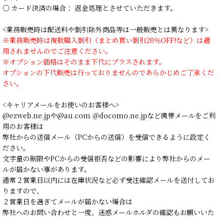
○ カード決済の場合： 返金処理とさせていただきます。
<業務販売時は配送料や割引除外商品等は一般販売とは異なります>
※業務販売時は複数購入割引（まとめ買い割引20％OFF!など）は適
用されませんのでご注意ください。
※オプション価格はそのまま下代にプラスされます。
オプションの下代販売は行っておりませんのであらかじめご了承くだ
さい。
<キャリアメールをお使いのお客様へ>
@ezweb.ne.jpや@au.com ＠docomo.ne.jpなど携帯メールをご利
用のお客様は
弊社からの送信メール（PCからの送信）を受信できるように設定く
ださい。
文字量の制限やPCからの受信拒否などの影響により弊社からのメー
ルが届かない事があります。
通常２営業日以内には在庫状況など必ず受注確認メールを送付してお
りますので、
２営業日を過ぎてメールが届かない場合は
弊社へのお問い合わせと一度、迷惑メールホルダの確認もお願いいた