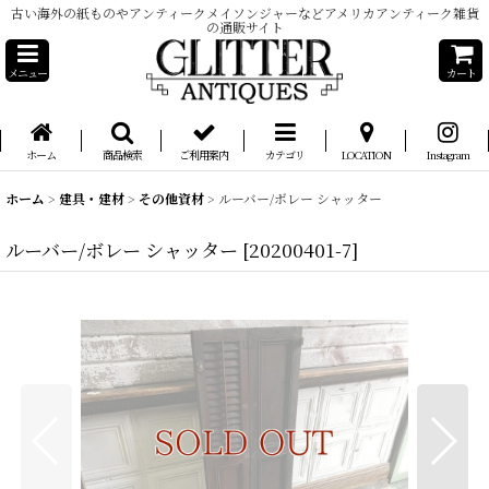
古い海外の紙ものやアンティークメイソンジャーなどアメリカアンティーク雑貨
の通販サイト
メニュー
カート
ホーム
商品検索
ご利用案内
カテゴリ
LOCATION
Instagram
ホーム
>
建具・建材
>
その他資材
>
ルーバー/ボレー シャッター
ルーバー/ボレー シャッター
[
20200401-7
]