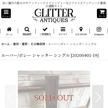
古い海外の紙ものやアンティークメイソンジャーなどアメリカアンティーク雑貨
の通販サイト
メニュー
カート
ホーム
商品検索
ご利用案内
カテゴリ
LOCATION
Instagram
ホーム
>
建具・建材
>
その他資材
>
ルーバー/ボレー シャッター シングル
ルーバー/ボレー シャッター シングル
[
20200401-19
]