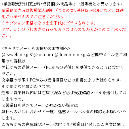
<業務販売時は配送料や割引除外商品等は一般販売とは異なります>
※業務販売時は複数購入割引（まとめ買い割引20％OFF!など）は適
用されませんのでご注意ください。
※オプション価格はそのまま下代にプラスされます。
オプションの下代販売は行っておりませんのであらかじめご了承くだ
さい。
<キャリアメールをお使いのお客様へ>
@ezweb.ne.jpや@au.com ＠docomo.ne.jpなど携帯メールをご利
用のお客様は
弊社からの送信メール（PCからの送信）を受信できるように設定く
ださい。
文字量の制限やPCからの受信拒否などの影響により弊社からのメー
ルが届かない事があります。
通常２営業日以内には在庫状況など必ず受注確認メールを送付してお
りますので、
２営業日を過ぎてメールが届かない場合は
弊社へのお問い合わせと一度、迷惑メールホルダの確認もお願いいた
します。
こちらからの在庫確認メール送付より7営業日経過したご注文に関し