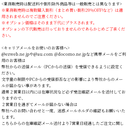
<業務販売時は配送料や割引除外商品等は一般販売とは異なります>
※業務販売時は複数購入割引（まとめ買い割引20％OFF!など）は適
用されませんのでご注意ください。
※オプション価格はそのまま下代にプラスされます。
オプションの下代販売は行っておりませんのであらかじめご了承くだ
さい。
<キャリアメールをお使いのお客様へ>
@ezweb.ne.jpや@au.com ＠docomo.ne.jpなど携帯メールをご利
用のお客様は
弊社からの送信メール（PCからの送信）を受信できるように設定く
ださい。
文字量の制限やPCからの受信拒否などの影響により弊社からのメー
ルが届かない事があります。
通常２営業日以内には在庫状況など必ず受注確認メールを送付してお
りますので、
２営業日を過ぎてメールが届かない場合は
弊社へのお問い合わせと一度、迷惑メールホルダの確認もお願いいた
します。
こちらからの在庫確認メール送付より7営業日経過したご注文に関し