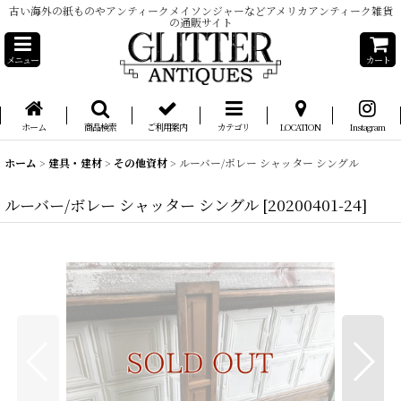
古い海外の紙ものやアンティークメイソンジャーなどアメリカアンティーク雑貨
の通販サイト
メニュー
カート
ホーム
商品検索
ご利用案内
カテゴリ
LOCATION
Instagram
ホーム
>
建具・建材
>
その他資材
>
ルーバー/ボレー シャッター シングル
ルーバー/ボレー シャッター シングル
[
20200401-24
]