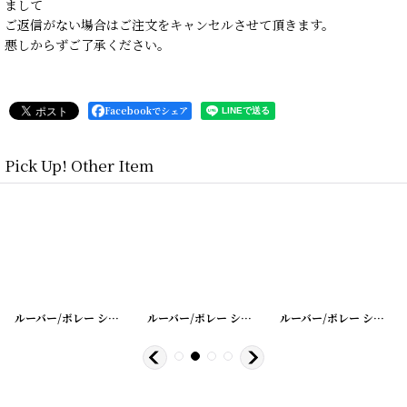
まして
ご返信がない場合はご注文をキャンセルさせて頂きます。
悪しからずご了承ください。
Facebookでシェア
Pick Up! Other Item
12
]
[
20200401-16
ルーバー/ボレー シャッター シングル
]
[
20200401-14
ルーバー/ボレー シャッター シングル
]
[
20200401-2
ルーバー/ボレー シャッター シングル