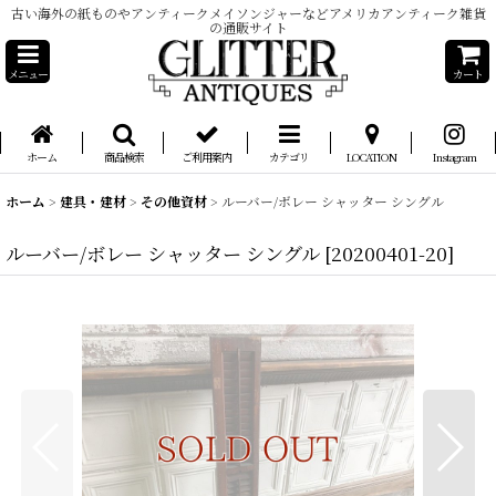
古い海外の紙ものやアンティークメイソンジャーなどアメリカアンティーク雑貨
の通販サイト
メニュー
カート
ホーム
商品検索
ご利用案内
カテゴリ
LOCATION
Instagram
ホーム
>
建具・建材
>
その他資材
>
ルーバー/ボレー シャッター シングル
ルーバー/ボレー シャッター シングル
[
20200401-20
]