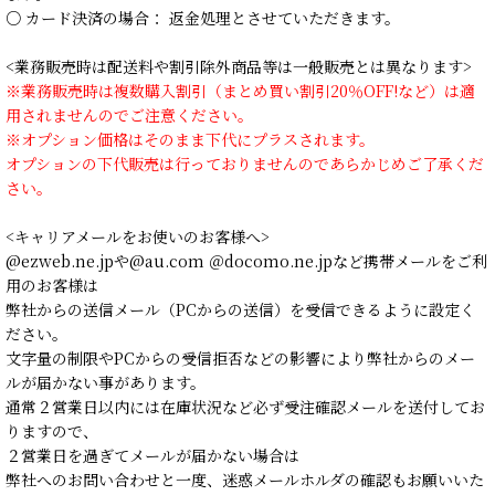
○ カード決済の場合： 返金処理とさせていただきます。
<業務販売時は配送料や割引除外商品等は一般販売とは異なります>
※業務販売時は複数購入割引（まとめ買い割引20％OFF!など）は適
用されませんのでご注意ください。
※オプション価格はそのまま下代にプラスされます。
オプションの下代販売は行っておりませんのであらかじめご了承くだ
さい。
<キャリアメールをお使いのお客様へ>
@ezweb.ne.jpや@au.com ＠docomo.ne.jpなど携帯メールをご利
用のお客様は
弊社からの送信メール（PCからの送信）を受信できるように設定く
ださい。
文字量の制限やPCからの受信拒否などの影響により弊社からのメー
ルが届かない事があります。
通常２営業日以内には在庫状況など必ず受注確認メールを送付してお
りますので、
２営業日を過ぎてメールが届かない場合は
弊社へのお問い合わせと一度、迷惑メールホルダの確認もお願いいた