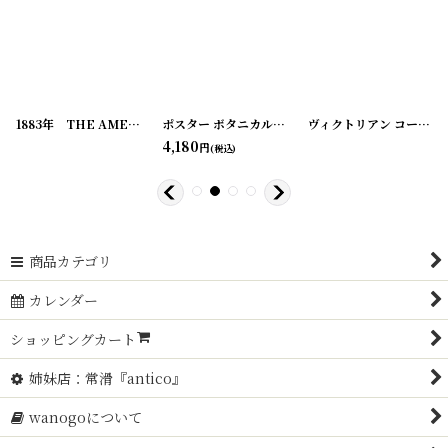
[
20200324-3
1883年 THE AMERICAN GARDEN 農業系雑誌
[
20200324-4
]
]
ポスター ボタニカル
[
190117-01
[
20200324-5
]
]
ヴィクトリアン コーリングカード
4,180
円
(税込)
商品カテゴリ
カレンダー
ショッピングカート
姉妹店：常滑『antico』
wanogoについて