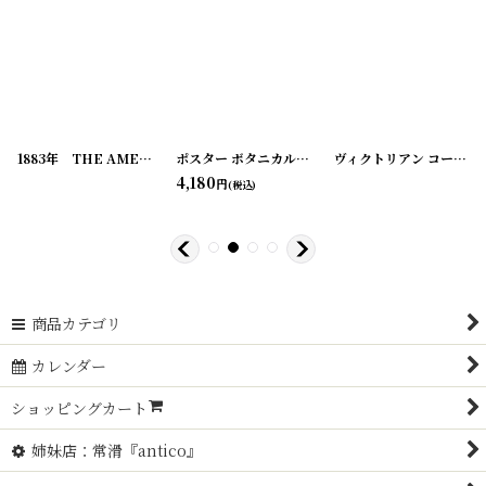
[
20200324-3
1883年 THE AMERICAN GARDEN 農業系雑誌
[
20200324-4
]
]
ポスター ボタニカル
[
190117-01
[
20200324-5
]
]
ヴィクトリアン コーリングカード
4,180
円
(税込)
商品カテゴリ
カレンダー
ショッピングカート
姉妹店：常滑『antico』