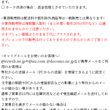
ます。
○ カード決済の場合： 返金処理とさせていただきます。
<業務販売時は配送料や割引除外商品等は一般販売とは異なります>
※業務販売時は複数購入割引（まとめ買い割引20％OFF!など）は適
用されませんのでご注意ください。
※オプション価格はそのまま下代にプラスされます。
オプションの下代販売は行っておりませんのであらかじめご了承くだ
さい。
<キャリアメールをお使いのお客様へ>
@ezweb.ne.jpや@au.com ＠docomo.ne.jpなど携帯メールをご利
用のお客様は
弊社からの送信メール（PCからの送信）を受信できるように設定く
ださい。
文字量の制限やPCからの受信拒否などの影響により弊社からのメー
ルが届かない事があります。
通常２営業日以内には在庫状況など必ず受注確認メールを送付してお
りますので、
２営業日を過ぎてメールが届かない場合は
弊社へのお問い合わせと一度、迷惑メールホルダの確認もお願いいた