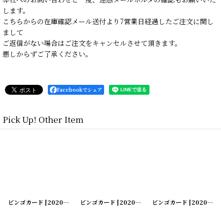
します。
こちらからの在庫確認メール送付より7営業日経過したご注文に関し
まして
ご返信がない場合はご注文をキャンセルさせて頂きます。
悪しからずご了承ください。
Facebookでシェア
Pick Up! Other Item
05-10
ビンゴカード
]
[
[
20200505-11
20200505-12
ビンゴカード
]
]
[
20200505-13
ビンゴカード
]
[
20200505-14