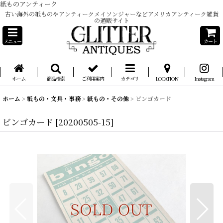
紙ものアンティーク
古い海外の紙ものやアンティークメイソンジャーなどアメリカアンティーク雑貨
の通販サイト
メニュー
カート
ホーム
商品検索
ご利用案内
カテゴリ
LOCATION
Instagram
ホーム
>
紙もの・文具・事務
>
紙もの・その他
>
ビンゴカード
ビンゴカード
[
20200505-15
]