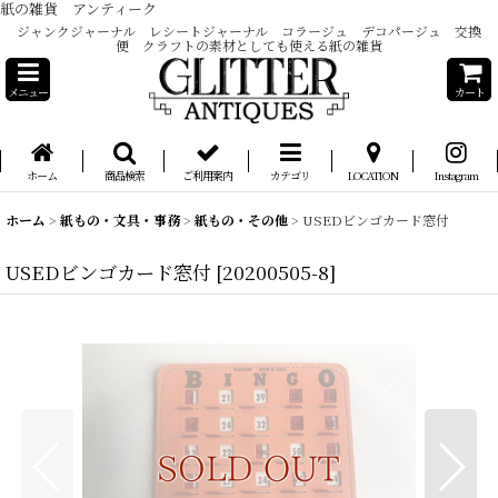
紙の雑貨 アンティーク
ジャンクジャーナル レシートジャーナル コラージュ デコパージュ 交換
便 クラフトの素材としても使える紙の雑貨
メニュー
カート
ホーム
商品検索
ご利用案内
カテゴリ
LOCATION
Instagram
ホーム
>
紙もの・文具・事務
>
紙もの・その他
>
USEDビンゴカード窓付
USEDビンゴカード窓付
[
20200505-8
]