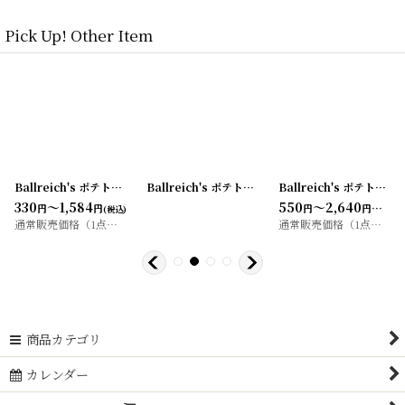
Pick Up! Other Item
3-3
]
Ballreich's ポテトチップ袋 (S)
[
20200407-11
[
20200505-1
]
Ballreich's ポテトチップ袋 (L)
]
[
20200505-2
Ballreich's ポテトチップ袋 BBQ (S)
]
330
～1,584
550
～2,640
円
円
円
円
(税込)
(税込)
通常販売価格（1点）
:
330
～1,980
通常販売価格（1点）
:
55
円
円
商品カテゴリ
カレンダー