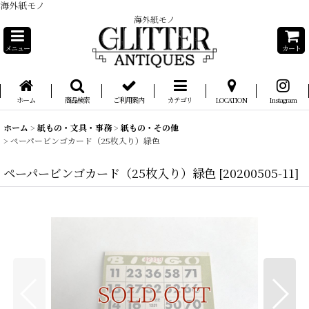
海外紙モノ
海外紙モノ
メニュー
カート
ホーム
商品検索
ご利用案内
カテゴリ
LOCATION
Instagram
ホーム
>
紙もの・文具・事務
>
紙もの・その他
>
ペーパービンゴカード（25枚入り）緑色
ペーパービンゴカード（25枚入り）緑色
[
20200505-11
]