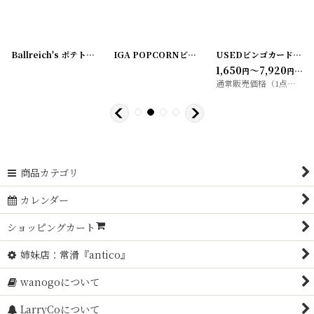
[
20200505-3
Ballreich's ポテトチップ袋 BBQ (L)
]
[
20200505-4
IGA POPCORNビニール袋5枚セット (S)
]
[
20200
USEDビンゴカード3枚アソートセット
1,650
～7,920
円
円
(税込)
50
～3,300
通常販売価格（1点）
:
1,
円
円
商品カテゴリ
カレンダー
ショッピングカート
姉妹店：常滑『antico』
wanogoについて
LarryCoについて