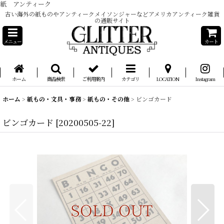
紙 アンティーク
古い海外の紙ものやアンティークメイソンジャーなどアメリカアンティーク雑貨
の通販サイト
メニュー
カート
ホーム
商品検索
ご利用案内
カテゴリ
LOCATION
Instagram
ホーム
>
紙もの・文具・事務
>
紙もの・その他
>
ビンゴカード
ビンゴカード
[
20200505-22
]