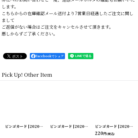
します。
こちらからの在庫確認メール送付より7営業日経過したご注文に関し
まして
ご返信がない場合はご注文をキャンセルさせて頂きます。
悪しからずご了承ください。
Facebookでシェア
Pick Up! Other Item
ビンゴカード
]
[
20200505-15
ビンゴカード
]
[
20200505-16
ビンゴカード
]
[
20200505-17
220
円
(税込)