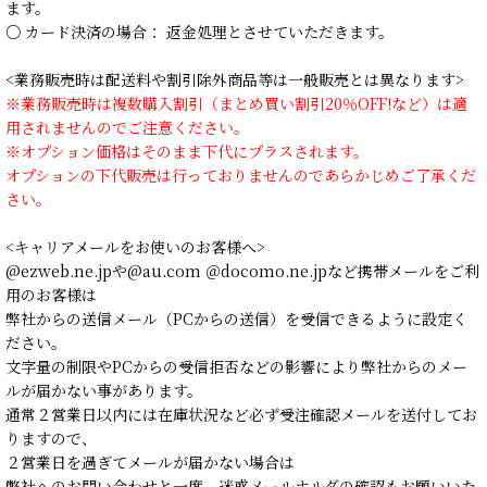
ます。
○ カード決済の場合： 返金処理とさせていただきます。
<業務販売時は配送料や割引除外商品等は一般販売とは異なります>
※業務販売時は複数購入割引（まとめ買い割引20％OFF!など）は適
用されませんのでご注意ください。
※オプション価格はそのまま下代にプラスされます。
オプションの下代販売は行っておりませんのであらかじめご了承くだ
さい。
<キャリアメールをお使いのお客様へ>
@ezweb.ne.jpや@au.com ＠docomo.ne.jpなど携帯メールをご利
用のお客様は
弊社からの送信メール（PCからの送信）を受信できるように設定く
ださい。
文字量の制限やPCからの受信拒否などの影響により弊社からのメー
ルが届かない事があります。
通常２営業日以内には在庫状況など必ず受注確認メールを送付してお
りますので、
２営業日を過ぎてメールが届かない場合は
弊社へのお問い合わせと一度、迷惑メールホルダの確認もお願いいた