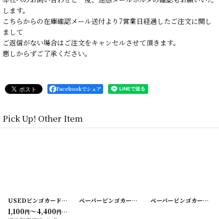
します。
こちらからの在庫確認メール送付より7営業日経過したご注文に関し
まして
ご返信がない場合はご注文をキャンセルさせて頂きます。
悪しからずご了承ください。
Facebookでシェア
Pick Up! Other Item
0505-6
[
20200505-8
]
]
USEDビンゴカード3連LONG
[
20200505-9
]
ペーパービンゴカード（25枚入り）黄色
[
20200505
ペーパービンゴカード（25枚入り）緑色
1,100
～4,400
円
円
(税込)