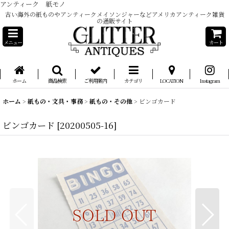
アンティーク 紙モノ
古い海外の紙ものやアンティークメイソンジャーなどアメリカアンティーク雑貨
の通販サイト
メニュー
カート
ホーム
商品検索
ご利用案内
カテゴリ
LOCATION
Instagram
ホーム
>
紙もの・文具・事務
>
紙もの・その他
>
ビンゴカード
ビンゴカード
[
20200505-16
]