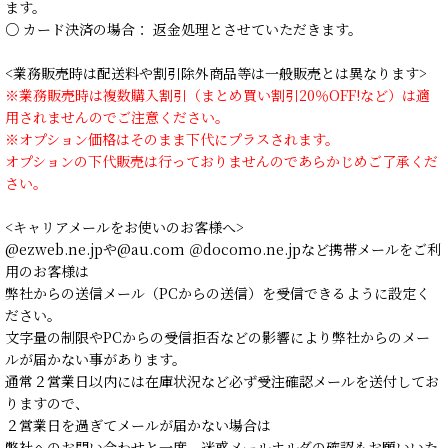
ます。
○ カード決済の場合： 返金処理とさせていただきます。
<業務販売時は配送料や割引除外商品等は一般販売とは異なります>
※業務販売時は複数購入割引（まとめ買い割引20％OFF!など）は適
用されませんのでご注意ください。
※オプション価格はそのまま下代にプラスされます。
オプションの下代販売は行っておりませんのであらかじめご了承くだ
さい。
<キャリアメールをお使いのお客様へ>
@ezweb.ne.jpや@au.com ＠docomo.ne.jpなど携帯メールをご利
用のお客様は
弊社からの送信メール（PCからの送信）を受信できるように設定く
ださい。
文字量の制限やPCからの受信拒否などの影響により弊社からのメー
ルが届かない事があります。
通常２営業日以内には在庫状況など必ず受注確認メールを送付してお
りますので、
２営業日を過ぎてメールが届かない場合は
弊社へのお問い合わせと一度、迷惑メールホルダの確認もお願いいた