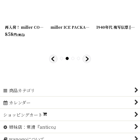
再入荷！ miller COTTAGE CHEESE CUP
[
20200323-05
[
180214-20
]
]
[
180214-18
miller ICE PACKAGE 5枚セット
1940年代 複写伝票
]
[
180214-19
[
]
2020
858
円
(税込)
商品カテゴリ
カレンダー
ショッピングカート
姉妹店：常滑『antico』
wanogoについて