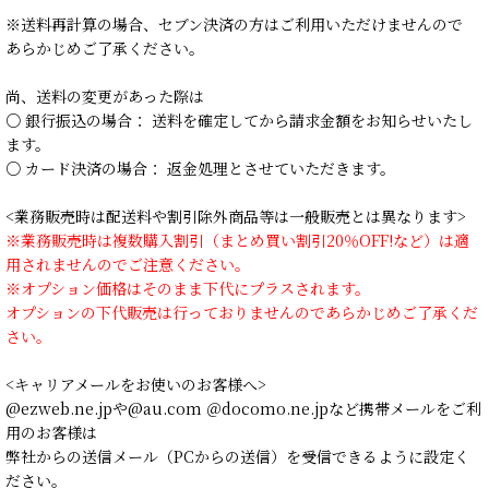
※送料再計算の場合、セブン決済の方はご利用いただけませんので
あらかじめご了承ください。
尚、送料の変更があった際は
○ 銀行振込の場合： 送料を確定してから請求金額をお知らせいたし
ます。
○ カード決済の場合： 返金処理とさせていただきます。
<業務販売時は配送料や割引除外商品等は一般販売とは異なります>
※業務販売時は複数購入割引（まとめ買い割引20％OFF!など）は適
用されませんのでご注意ください。
※オプション価格はそのまま下代にプラスされます。
オプションの下代販売は行っておりませんのであらかじめご了承くだ
さい。
<キャリアメールをお使いのお客様へ>
@ezweb.ne.jpや@au.com ＠docomo.ne.jpなど携帯メールをご利
用のお客様は
弊社からの送信メール（PCからの送信）を受信できるように設定く
ださい。