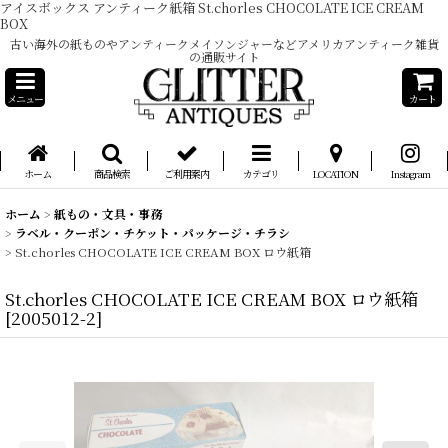
アイスボックス アンティーク紙箱 St.chorles CHOCOLATE ICE CREAM
BOX
古い海外の紙ものやアンティークメイソンジャーなどアメリカアンティーク雑貨
の通販サイト
メニュー
カート
ホーム
商品検索
ご利用案内
カテゴリ
LOCATION
Instagram
ホーム
>
紙もの・文具・事務
>
ラベル・クーポン・チケット・パッケージ・チラシ
>
St.chorles CHOCOLATE ICE CREAM BOX ロウ紙箱
St.chorles CHOCOLATE ICE CREAM BOX ロウ紙箱
[
2005012-2
]