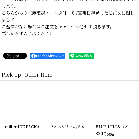
します。
こちらからの在庫確認メール送付より7営業日経過したご注文に関し
まして
ご返信がない場合はご注文をキャンセルさせて頂きます。
悪しからずご了承ください。
Facebookでシェア
Pick Up! Other Item
[
180214-20
]
[
180214-18
miller ICE PACKAGE 5枚セット
]
[
180214-19
]
アイスクリーム/ミルク タグ3枚セット
[
20200413-
BLUE HILLS ウイスキーラベル （2枚セット）
330
円
(税込)