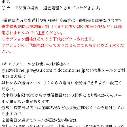
ます。
○ カード決済の場合： 返金処理とさせていただきます。
<業務販売時は配送料や割引除外商品等は一般販売とは異なります>
※業務販売時は複数購入割引（まとめ買い割引20％OFF!など）は適
用されませんのでご注意ください。
※オプション価格はそのまま下代にプラスされます。
オプションの下代販売は行っておりませんのであらかじめご了承くだ
さい。
<キャリアメールをお使いのお客様へ>
@ezweb.ne.jpや@au.com ＠docomo.ne.jpなど携帯メールをご利
用のお客様は
弊社からの送信メール（PCからの送信）を受信できるように設定く
ださい。
文字量の制限やPCからの受信拒否などの影響により弊社からのメー
ルが届かない事があります。
通常２営業日以内には在庫状況など必ず受注確認メールを送付してお
りますので、
２営業日を過ぎてメールが届かない場合は
弊社へのお問い合わせと一度、迷惑メールホルダの確認もお願いいた